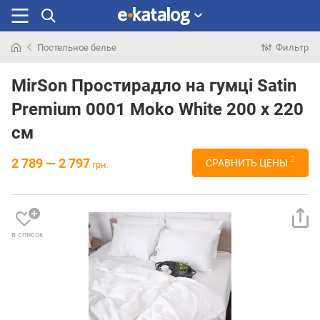
Постельное белье
Фильтр
Искали
раньше
MirSon Простирадло на гумці Satin
Premium 0001 Moko White 200 х 220
см
2
2 789 — 2 797
СРАВНИТЬ ЦЕНЫ
грн.
в список