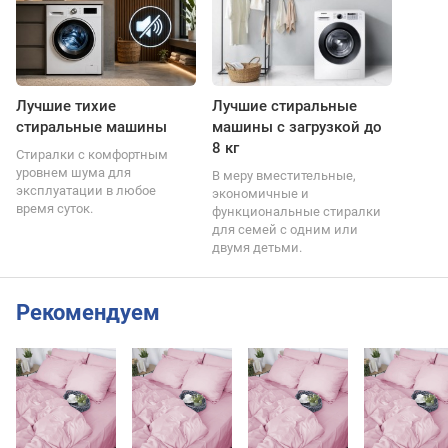
Лучшие тихие
Лучшие стиральные
стиральные машины
машины с загрузкой до
8 кг
Стиралки с комфортным
уровнем шума для
В меру вместительные,
эксплуатации в любое
экономичные и
время суток.
функциональные стиралки
для семей с одним или
двумя детьми.
Рекомендуем