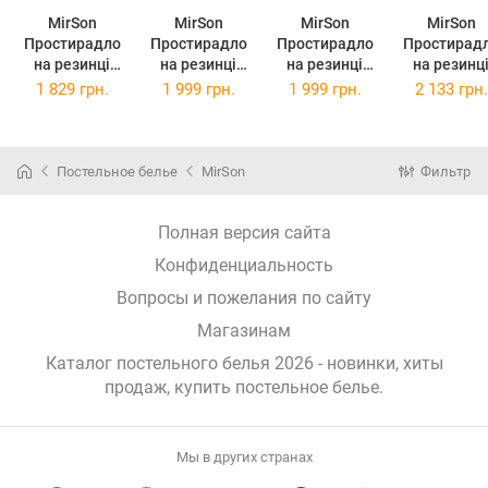
MirSon
MirSon
MirSon
MirSon
Простирадло
Простирадло
Простирадло
Простирад
на резинці
на резинці
на резинці
на резинц
00199 Laura
00199 Laura
00199 Laura
00199 Laur
1 829 грн.
1 999 грн.
1 999 грн.
2 133 грн.
100х200х25
120х190х25
120х200х25
140х190х2
Постельное белье
MirSon
Фильтр
Полная версия сайта
Конфиденциальность
Вопросы и пожелания по сайту
Магазинам
Каталог постельного белья 2026 - новинки, хиты
продаж,
купить постельное белье
.
Мы в других странах