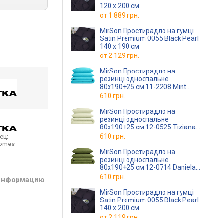
120 х 200 см
от
1 889 грн.
MirSon Простирадло на гумці
Satin Premium 0055 Black Pearl
140 х 190 см
от
2 129 грн.
MirSon Простирадло на
резинці односпальне
80x190+25 см 11-2208 Mint
Бязь Premium
610 грн.
MirSon Простирадло на
резинці односпальне
80x190+25 см 12-0525 Tiziana
Бязь Premium
610 грн.
ец:
homes
MirSon Простирадло на
резинці односпальне
80x190+25 см 12-0714 Daniela
Бязь Premium
610 грн.
 информацию
MirSon Простирадло на гумці
Satin Premium 0055 Black Pearl
140 х 200 см
от
2 119 грн.