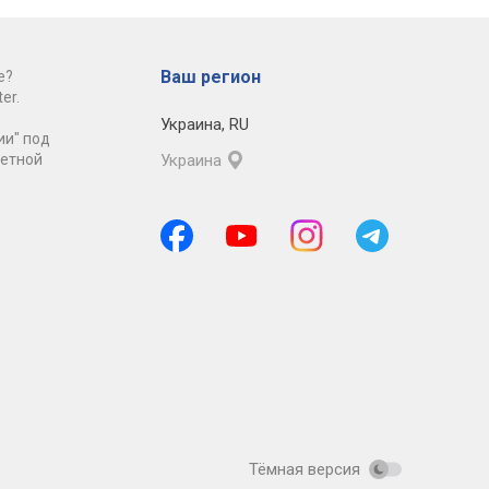
Ваш регион
е?
er.
Украина
,
RU
ии" под
ретной
Украина
Тёмная версия