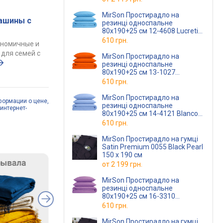
MirSon Простирадло на
ашины с
резинці односпальне
80x190+25 см 12-4608 Lucretia
Бязь Premium
610 грн.
ономичные и
для семей с
MirSon Простирадло на
резинці односпальне
80x190+25 см 13-1027
Colombo Бязь Premium
610 грн.
MirSon Простирадло на
формации о цене,
резинці односпальне
интернет-
80x190+25 см 14-4121 Blanco
Бязь Premium
610 грн.
MirSon Простирадло на гумці
Satin Premium 0055 Black Pearl
150 х 190 см
от
2 199 грн.
MirSon Простирадло на
резинці односпальне
80x190+25 см 16-3310
Bernarda Бязь Premium
610 грн.
MirSon Простирадло на гумці