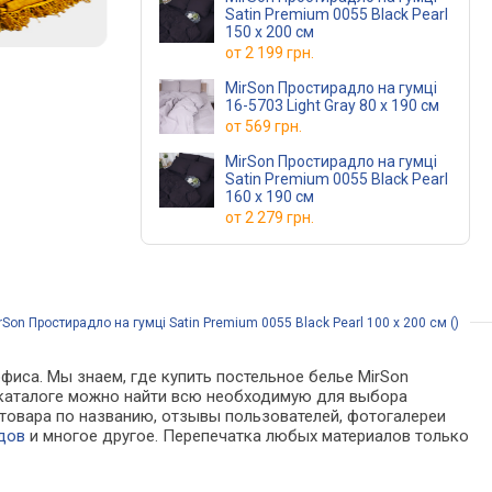
Satin Premium 0055 Black Pearl
150 х 200 см
от
2 199 грн.
MirSon Простирадло на гумці
16-5703 Light Gray 80 х 190 см
от
569 грн.
MirSon Простирадло на гумці
Satin Premium 0055 Black Pearl
160 х 190 см
от
2 279 грн.
Son Простирадло на гумці Satin Premium 0055 Black Pearl 100 х 200 см ()
фиса. Мы знаем, где купить постельное белье MirSon
. В каталоге можно найти всю необходимую для выбора
товара по названию, отзывы пользователей, фотогалереи
дов
и многое другое. Перепечатка любых материалов только