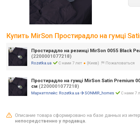
Купить MirSon Простирадло на гумці Sati
Простирадло на резинці MirSon 0055 Black Pe
(2200001077218)
Rozetka.ua
С нами 7 лет
(Киев)
Пожаловаться
Простирадло на гумці MirSon Satin Premium 00
см
(2200001077218)
Маркетплейс:
Rozetka.ua
SONMIR_homes
С нами 7 
Описание товара сформировано на базе данных из инте
непосредственно у продавца.