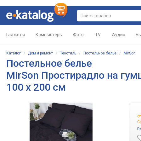
Гаджеты
Компьютеры
Фото
TV
Аудио
Бы
Каталог
/
Дом и ремонт
/
Текстиль
/
Постельное белье
/
MirSon
Постельное белье
MirSon Простирадло на гумці
100 х 200 см
о
С
R