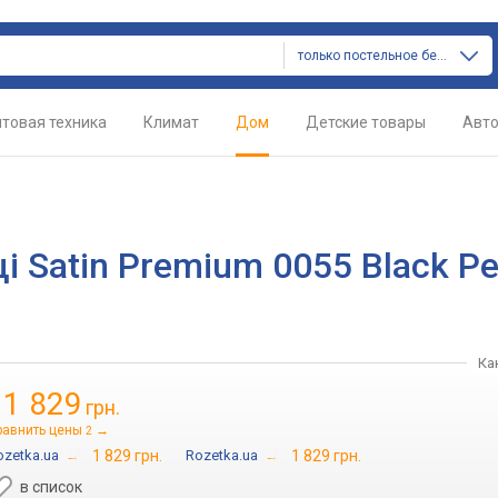
только постельное белье
товая техника
Климат
Дом
Детские товары
Авт
 Satin Premium 0055 Black Pe
Ка
1 829
грн.
т
равнить цены
→
2
ozetka.ua
→
1 829 грн.
Rozetka.ua
→
1 829 грн.
в список