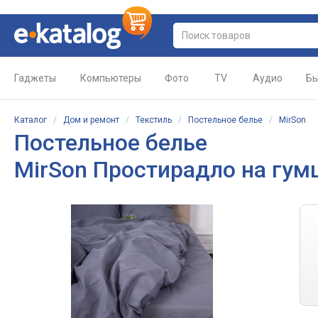
Гаджеты
Компьютеры
Фото
TV
Аудио
Бы
Каталог
/
Дом и ремонт
/
Текстиль
/
Постельное белье
/
MirSon
Постельное белье
MirSon Простирадло на гумц