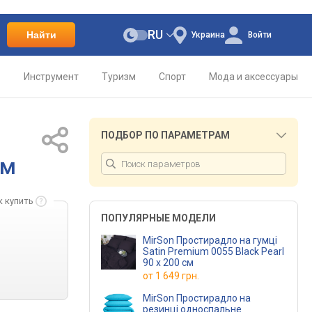
RU
Найти
Украина
Войти
о
Инструмент
Туризм
Спорт
Мода и аксессуары
ПОДБОР ПО ПАРАМЕТРАМ
см
к купить
ПОПУЛЯРНЫЕ МОДЕЛИ
MirSon Простирадло на гумці
Satin Premium 0055 Black Pearl
90 х 200 см
от
1 649 грн.
MirSon Простирадло на
резинці односпальне