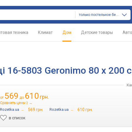
только постельное белье
товая техника
Климат
Дом
Детские товары
Авт
і 16-5803 Geronimo 80 х 200 
Ка
569
610
грн.
от
до
Сравнить цены
→
2
Rozetka.ua
→
569 грн.
Rozetka.ua
→
610 грн.
в список