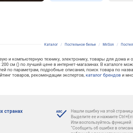
Каталог
/
Постельное белье
/
MirSon
/
Постел
вую и компьютерную технику, электронику, товары для дома и о
х 200 см () по лучшей цене в интернет-магазинах. В каталоге
лей по параметрам, подробные описания, поиск товара по назв
ейтинг товаров, рекомендации экспертов,
каталог брендов
и мно
х странах
Нашли ошибку на этой страниц
Выделите ее и нажмите Ctrl+Ent
Или воспользуйтесь функцией
"Сообщить об ошибке в описан