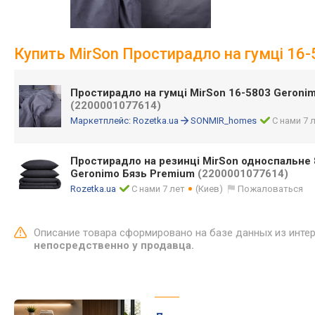
Купить MirSon Простирадло на гумці 16-
Простирадло на гумці MirSon 16-5803 Geronim
(2200001077614)
Маркетплейс:
Rozetka.ua
SONMIR_homes
С нами 7 
Простирадло на резинці MirSon односпальне 
Geronimo Бязь Premium
(2200001077614)
Rozetka.ua
С нами 7 лет
(Киев)
Пожаловаться
Описание товара сформировано на базе данных из инте
непосредственно у продавца.