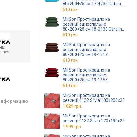
80x200+25 см 17-4735 Caterina
Бязь Premium
610 грн.
MirSon Простирадло на
резинці односпальне
80x200+25 см 18-0130 Carolina
Бязь Premium
610 грн.
MirSon Простирадло на
ец:
резинці односпальне
homes
80x200+25 см 19-1217
Chocolate Perla Бязь Premium
610 грн.
MirSon Простирадло на
резинці односпальне
80x200+25 см 19-1655
Edmonda Бязь Premium
610 грн.
MirSon Простирадло на
резинці 0132 Silvia 100х200х25
 информацию
1 829 грн.
MirSon Простирадло на
резинці 0132 Silvia 120х190х25
1 999 грн.
MirSon Простирадло на