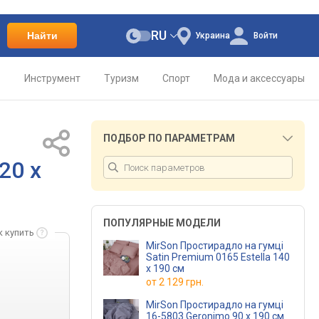
RU
Найти
Украина
Войти
о
Инструмент
Туризм
Спорт
Мода и аксессуары
ПОДБОР ПО ПАРАМЕТРАМ
20 х
ПОПУЛЯРНЫЕ МОДЕЛИ
к купить
MirSon Простирадло на гумці
Satin Premium 0165 Estella 140
х 190 см
от
2 129 грн.
MirSon Простирадло на гумці
16-5803 Geronimo 90 х 190 см