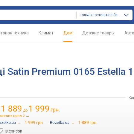
только постельное белье
товая техника
Климат
Дом
Детские товары
Авт
 Satin Premium 0165 Estella 1
Ка
1 889
1 999
грн.
т
до
равнить цены
→
2
ozetka.ua
→
1 999 грн.
Rozetka.ua
→
1 889 грн.
в список