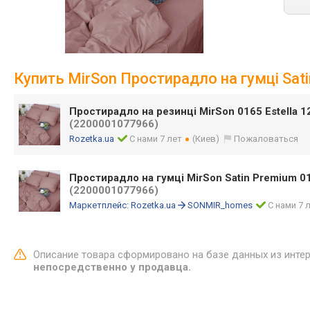
Купить MirSon Простирадло на гумці Sati
Простирадло на резинці MirSon 0165 Estella 
(2200001077966)
Rozetka.ua
С нами 7 лет
(Киев)
Пожаловаться
Простирадло на гумці MirSon Satin Premium 016
(2200001077966)
Маркетплейс:
Rozetka.ua
SONMIR_homes
С нами 7 
Описание товара сформировано на базе данных из инте
непосредственно у продавца.