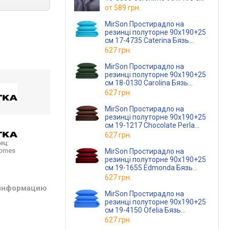
от
589 грн.
MirSon Простирадло на
резинці полуторне 90x190+25
см 17-4735 Caterina Бязь
Premium
627 грн.
MirSon Простирадло на
резинці полуторне 90x190+25
см 18-0130 Carolina Бязь
Premium
627 грн.
MirSon Простирадло на
резинці полуторне 90x190+25
см 19-1217 Chocolate Perla
Бязь Premium
627 грн.
ец:
homes
MirSon Простирадло на
резинці полуторне 90x190+25
см 19-1655 Edmonda Бязь
Premium
627 грн.
 информацию
MirSon Простирадло на
резинці полуторне 90x190+25
см 19-4150 Ofelia Бязь
Premium
627 грн.