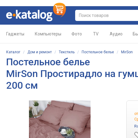
Гаджеты
Компьютеры
Фото
TV
Аудио
Бы
Каталог
/
Дом и ремонт
/
Текстиль
/
Постельное белье
/
MirSon
Постельное белье
MirSon Простирадло на гумці
200 см
о
С
R