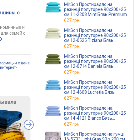
MirSon Простирадло на
резинці полуторне 90x200+25
ашины с
см 11-2208 Mint Бязь Premium
627 грн.
ономичные и
MirSon Простирадло на
для семей с
резинці полуторне 90x200+25
см 12-0525 Tiziana Бязь
Premium
627 грн.
MirSon Простирадло на
резинці полуторне 90x200+25
формации о цене,
см 12-0714 Daniela Бязь
интернет-
Premium
627 грн.
MirSon Простирадло на
резинці полуторне 90x200+25
см 12-4608 Lucretia Бязь
Premium
627 грн.
MirSon Простирадло на
резинці полуторне 90x200+25
см 14-4121 Blanco Бязь
Premium
627 грн.
MirSon Простирадло на гумці
16-5703 Light Gray 90 х 200 см