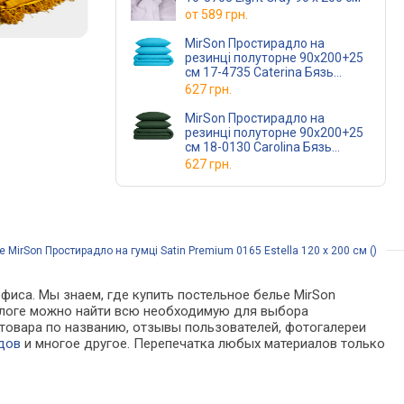
от
589 грн.
MirSon Простирадло на
резинці полуторне 90x200+25
см 17-4735 Caterina Бязь
Premium
627 грн.
MirSon Простирадло на
резинці полуторне 90x200+25
см 18-0130 Carolina Бязь
Premium
627 грн.
 MirSon Простирадло на гумці Satin Premium 0165 Estella 120 х 200 см ()
фиса. Мы знаем, где купить постельное белье MirSon
каталоге можно найти всю необходимую для выбора
товара по названию, отзывы пользователей, фотогалереи
дов
и многое другое. Перепечатка любых материалов только