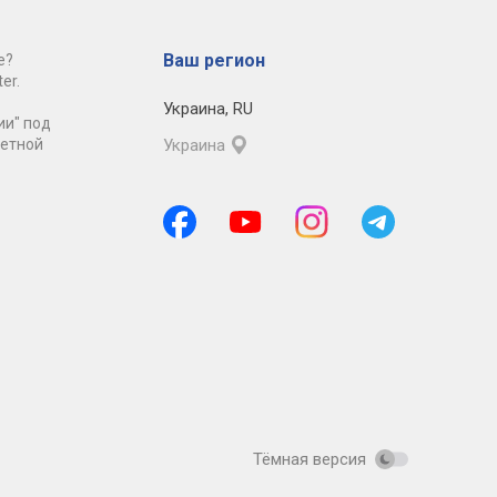
Ваш регион
е?
er.
Украина
,
RU
ии" под
ретной
Украина
Тёмная версия