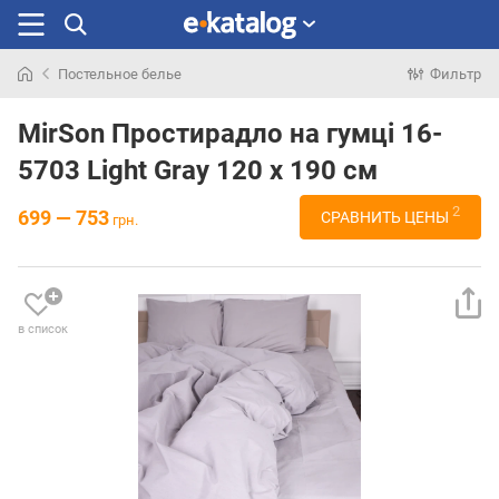
Постельное белье
Фильтр
Искали
раньше
MirSon Простирадло на гумці 16-
5703 Light Gray 120 х 190 см
2
699 — 753
СРАВНИТЬ ЦЕНЫ
грн.
в список