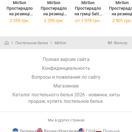
MirSon
MirSon
MirSon
MirSon
Простирадло
Простирадло
Простирадло
Простирад
на резинці
на резинці
на гумці Satin
на резинц
Valentino
Valentino
ELIT Blue Sea
Carmela
2 259 грн.
2 295 грн.
от
1 979 грн.
2 501 грн.
100х200х25
120х200х25
120 х 200 см
140х190х2
Постельное белье
MirSon
Фильтр
Полная версия сайта
Конфиденциальность
Вопросы и пожелания по сайту
Магазинам
Каталог постельного белья 2026 - новинки, хиты
продаж,
купить постельное белье
.
Мы в других странах
Украина
Великобритания
США
Польша