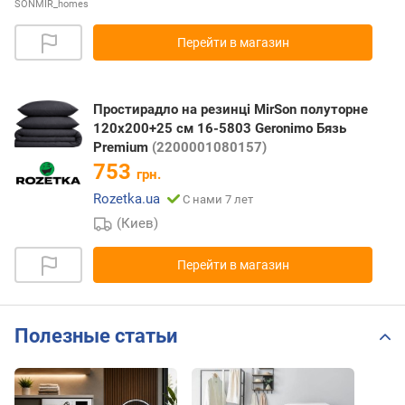
SONMIR_homes
Перейти в магазин
Простирадло на резинці MirSon полуторне
120x200+25 см 16-5803 Geronimo Бязь
Premium
(2200001080157)
753
грн.
Rozetka.ua
С нами 7 лет
(Киев)
Перейти в магазин
Полезные статьи