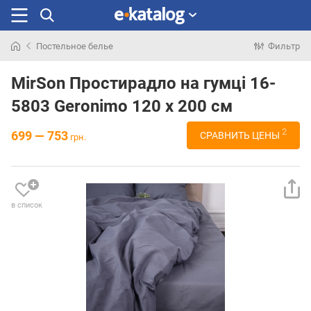
Постельное белье
Фильтр
Искали
раньше
MirSon Простирадло на гумці 16-
5803 Geronimo 120 х 200 см
2
699 — 753
СРАВНИТЬ ЦЕНЫ
грн.
в список