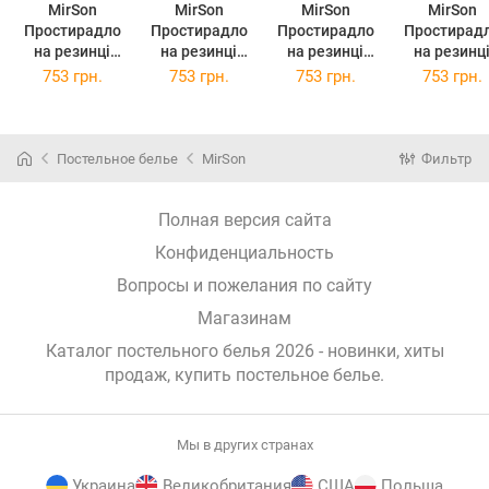
MirSon
MirSon
MirSon
MirSon
Простирадло
Простирадло
Простирадло
Простирад
на резинці
на резинці
на резинці
на резинц
полуторне
полуторне
полуторне
полуторн
753 грн.
753 грн.
753 грн.
753 грн.
120x200+25 см
120x200+25 см
120x200+25 см
120x200+25
18-0130
19-1217
19-1655
19-4150 Ofel
Carolina Бязь
Chocolate
Edmonda Бязь
Бязь Premi
Premium
Perla Бязь
Premium
Постельное белье
MirSon
Фильтр
Premium
Полная версия сайта
Конфиденциальность
Вопросы и пожелания по сайту
Магазинам
Каталог постельного белья 2026 - новинки, хиты
продаж,
купить постельное белье
.
Мы в других странах
Украина
Великобритания
США
Польша