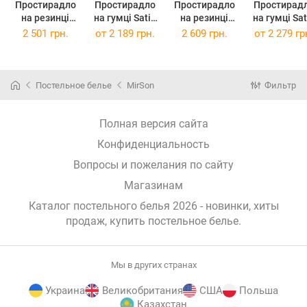
Простирадло
Простирадло
Простирадло
Простирад
на резинці
на гумці Satin
на резинці
на гумці Satin
Carmela
ELIT Aldo 140 х
Lorenzo
ELIT Blue S
2 501 грн.
от
2 189 грн.
2 609 грн.
от
2 279 гр
140х190х25
200 см
150х190х25
150 х 190 
Постельное белье
MirSon
Фильтр
Полная версия сайта
Конфиденциальность
Вопросы и пожелания по сайту
Магазинам
Каталог постельного белья 2026 - новинки, хиты
продаж,
купить постельное белье
.
Мы в других странах
Украина
Великобритания
США
Польша
Казахстан