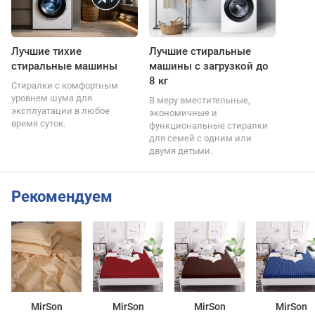
Лучшие тихие
Лучшие стиральные
стиральные машины
машины с загрузкой до
8 кг
Стиралки с комфортным
уровнем шума для
В меру вместительные,
эксплуатации в любое
экономичные и
время суток.
функциональные стиралки
для семей с одним или
двумя детьми.
Рекомендуем
MirSon
MirSon
MirSon
MirSon