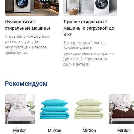
Лучшие тихие
Лучшие стиральные
стиральные машины
машины с загрузкой до
8 кг
Стиралки с комфортным
уровнем шума для
В меру вместительные,
эксплуатации в любое
экономичные и
время суток.
функциональные стиралки
для семей с одним или
двумя детьми.
Рекомендуем
MirSon
MirSon
MirSon
MirSon