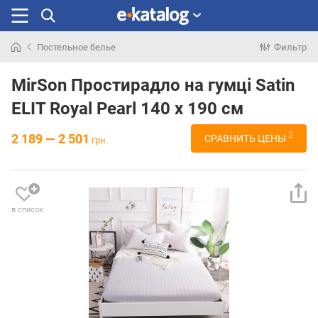
Постельное белье
Фильтр
Искали
раньше
MirSon Простирадло на гумці Satin
ELIT Royal Pearl 140 х 190 см
2
2 189 — 2 501
СРАВНИТЬ ЦЕНЫ
грн.
в список