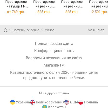
Простирадло
Простирадло
Простирадло
Простирад
на гумці 11-
на резинці
на резинці
на резинц
2107 White 160
двоспальне
двоспальне
Lorenzo
от
769 грн.
825 грн.
825 грн.
2 501 грн.
х 190 см
160x190+25 см
160x190+25 см
140х190х2
11-2208 Mint
12-0525
Бязь Premium
Tiziana Бязь
Premium
Постельное белье
MirSon
Фильтр
Полная версия сайта
Конфиденциальность
Вопросы и пожелания по сайту
Магазинам
Каталог постельного белья 2026 - новинки, хиты
продаж,
купить постельное белье
.
Мы в других странах
Украина
Великобритания
США
Польша
Казахстан