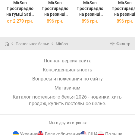
MirSon
MirSon
MirSon
MirSon
Простирадло
Простирадло
Простирадло
Простирад
на гумці Satin
на резинці
на резинці
на резинц
ELIT Royal
двоспальне
двоспальне
двоспальн
от
2 279 грн.
896 грн.
896 грн.
896 грн.
Pearl 150 х 200
180x190+25 см
180x190+25 см
180x190+25
см
17-4735
18-0130
19-1655
Caterina Бязь
Carolina Бязь
Edmonda Бя
Premium
Premium
Premium
Постельное белье
MirSon
Фильтр
Полная версия сайта
Конфиденциальность
Вопросы и пожелания по сайту
Магазинам
Каталог постельного белья 2026 - новинки, хиты
продаж,
купить постельное белье
.
Мы в других странах
Украина
Великобритания
США
Польша