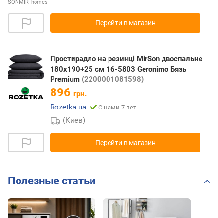
SONMIR_homes
Перейти в магазин
Простирадло на резинці MirSon двоспальне
180x190+25 см 16-5803 Geronimo Бязь
Premium
(2200001081598)
896
грн.
Rozetka.ua
С нами 7 лет
(Киев)
Перейти в магазин
Полезные статьи