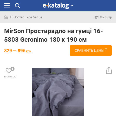
Постельное белье
Фильтр
Искали
раньше
MirSon Простирадло на гумці 16-
5803 Geronimo 180 х 190 см
2
829 — 896
СРАВНИТЬ ЦЕНЫ
грн.
в список