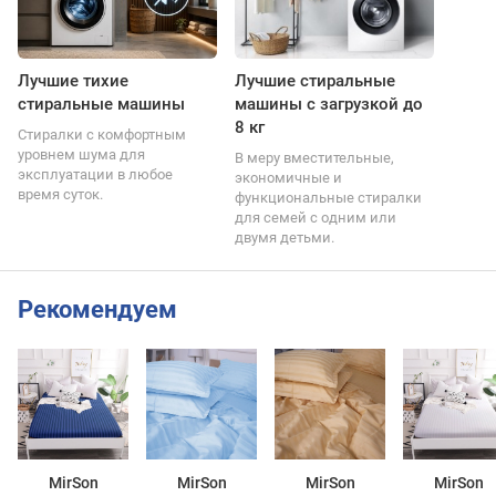
Лучшие тихие
Лучшие стиральные
стиральные машины
машины с загрузкой до
8 кг
Стиралки с комфортным
уровнем шума для
В меру вместительные,
эксплуатации в любое
экономичные и
время суток.
функциональные стиралки
для семей с одним или
двумя детьми.
Рекомендуем
MirSon
MirSon
MirSon
MirSon