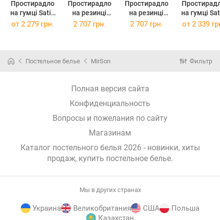
Простирадло
Простирадло
Простирадло
Простирад
на гумці Satin
на резинці
на резинці
на гумці Satin
ELIT Blue Sea
Valentino
Carmela
ELIT Royal
от
2 279 грн.
2 707 грн.
2 707 грн.
от
2 339 гр
150 х 200 см
160х190х25
160х190х25
Pearl 160 х 
см
Постельное белье
MirSon
Фильтр
Полная версия сайта
Конфиденциальность
Вопросы и пожелания по сайту
Магазинам
Каталог постельного белья 2026 - новинки, хиты
продаж,
купить постельное белье
.
Мы в других странах
Украина
Великобритания
США
Польша
Казахстан