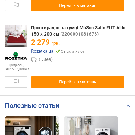
Перейти в магазин
Простирадло на гумці MirSon Satin ELIT Aldo
150 х 200 см
(2200001081673)
2 279
грн.
Rozetka.ua
С нами 7 лет
(Киев)
Продавец:
SONMIR_homes
Перейти в магазин
Полезные статьи