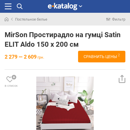
Постельное белье
Фильтр
Искали
раньше
MirSon Простирадло на гумці Satin
ELIT Aldo 150 х 200 см
2
2 279 — 2 609
СРАВНИТЬ ЦЕНЫ
грн.
в список