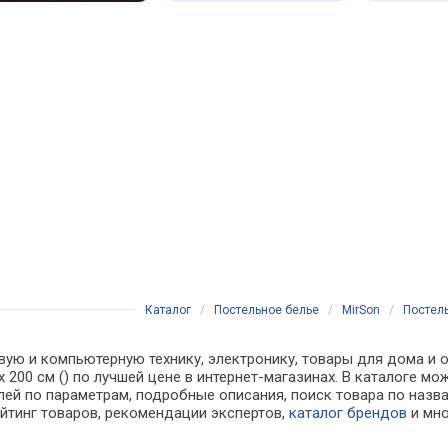
Каталог
/
Постельное белье
/
MirSon
/
Постель
вую и компьютерную технику, электронику, товары для дома и о
90 х 200 см () по лучшей цене в интернет-магазинах. В каталог
лей по параметрам, подробные описания, поиск товара по назв
ейтинг товаров, рекомендации экспертов,
каталог брендов
и мно