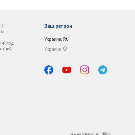
Ваш регион
е?
er.
Украина
,
RU
ии" под
ретной
Украина
Тёмная версия