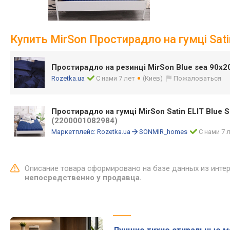
Купить MirSon Простирадло на гумці Satin
Простирадло на резинці MirSon Blue sea 90х
Rozetka.ua
С нами 7 лет
(Киев)
Пожаловаться
Простирадло на гумці MirSon Satin ELIT Blue S
(2200001082984)
Маркетплейс:
Rozetka.ua
SONMIR_homes
С нами 7 
Описание товара сформировано на базе данных из инте
непосредственно у продавца.