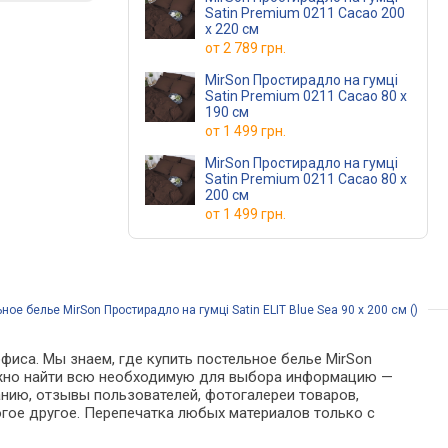
Satin Premium 0211 Cacao 200
х 220 см
от
2 789 грн.
MirSon Простирадло на гумці
Satin Premium 0211 Cacao 80 х
190 см
от
1 499 грн.
MirSon Простирадло на гумці
Satin Premium 0211 Cacao 80 х
200 см
от
1 499 грн.
ное белье MirSon Простирадло на гумці Satin ELIT Blue Sea 90 х 200 см ()
фиса. Мы знаем, где купить постельное белье MirSon
е можно найти всю необходимую для выбора информацию —
анию, отзывы пользователей, фотогалереи товаров,
гое другое. Перепечатка любых материалов только с