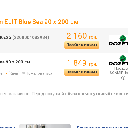
 ELIT Blue Sea 90 х 200 см
2 160
грн.
200х25
(2200001082984)
Перейти в магазин
1 849
ea 90 х 200 см
грн.
Продав
Перейти в магазин
SONMIR_
лет
(Киев)
Пожаловаться
рнет-магазинов. Перед покупкой
обязательно уточняйте всю