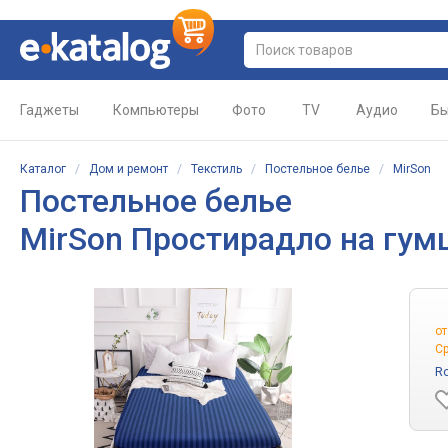
Гаджеты
Компьютеры
Фото
TV
Аудио
Бы
Каталог
/
Дом и ремонт
/
Текстиль
/
Постельное белье
/
MirSon
Постельное белье
MirSon Простирадло на гумці
о
С
Ro