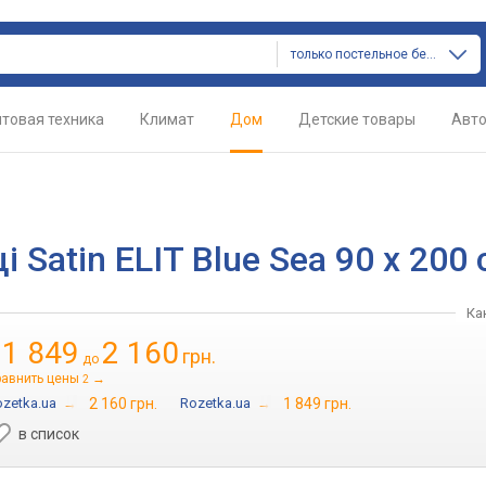
только постельное белье
товая техника
Климат
Дом
Детские товары
Авт
 Satin ELIT Blue Sea 90 х 200
Ка
1 849
2 160
грн.
т
до
равнить цены
→
2
zetka.ua
→
2 160 грн.
Rozetka.ua
→
1 849 грн.
в список