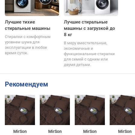
Лучшие тихие
Лучшие стиральные
стиральные машины
машины с загрузкой до
8 кг
Стиралки с комфортным
уровнем шума для
В меру вместительные,
эксплуатации в любое
экономичные и
время суток.
функциональные стиралки
для семей с одним или
двумя детьми.
Рекомендуем
MirSon
MirSon
MirSon
MirSon