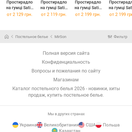
Простирадло
Простирадло
Простирадло
Простирад
на гумці Satin
на гумці Satin
на гумці Satin
на гумці Satin
Premium 0211
Premium 0211
Premium 0211
Premium 02
от
2 129 грн.
от
2 119 грн.
от
2 199 грн.
от
2 199 гр
Cacao 140 х
Cacao 140 х
Cacao 150 х
Cacao 150 
190 см
200 см
190 см
200 см
Постельное белье
MirSon
Фильтр
Полная версия сайта
Конфиденциальность
Вопросы и пожелания по сайту
Магазинам
Каталог постельного белья 2026 - новинки, хиты
продаж,
купить постельное белье
.
Мы в других странах
Украина
Великобритания
США
Польша
Казахстан