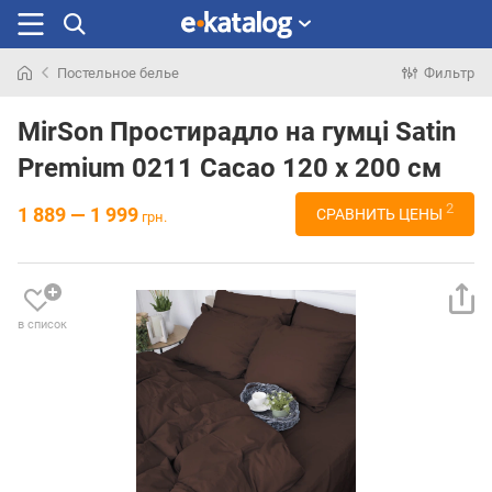
Постельное белье
Фильтр
Искали
раньше
MirSon Простирадло на гумці Satin
Premium 0211 Cacao 120 х 200 см
2
1 889 — 1 999
СРАВНИТЬ ЦЕНЫ
грн.
в список