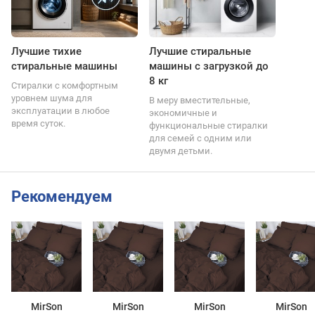
Лучшие тихие
Лучшие стиральные
стиральные машины
машины с загрузкой до
8 кг
Стиралки с комфортным
уровнем шума для
В меру вместительные,
эксплуатации в любое
экономичные и
время суток.
функциональные стиралки
для семей с одним или
двумя детьми.
Рекомендуем
MirSon
MirSon
MirSon
MirSon