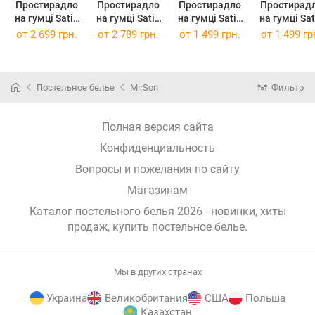
Простирадло
Простирадло
Простирадло
Простирад
на гумці Satin
на гумці Satin
на гумці Satin
на гумці Satin
Premium 0211
Premium 0211
Premium 0211
Premium 02
от
2 699 грн.
от
2 789 грн.
от
1 499 грн.
от
1 499 гр
Cacao 200 х
Cacao 200 х
Cacao 80 х 190
Cacao 80 х 
200 см
220 см
см
см
Постельное белье
MirSon
Фильтр
Полная версия сайта
Конфиденциальность
Вопросы и пожелания по сайту
Магазинам
Каталог постельного белья 2026 - новинки, хиты
продаж,
купить постельное белье
.
Мы в других странах
Украина
Великобритания
США
Польша
Казахстан