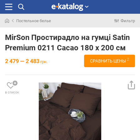
Постельное белье
Фильтр
Искали
раньше
MirSon Простирадло на гумці Satin
Premium 0211 Cacao 180 х 200 см
2
2 479 — 2 483
СРАВНИТЬ ЦЕНЫ
грн.
в список