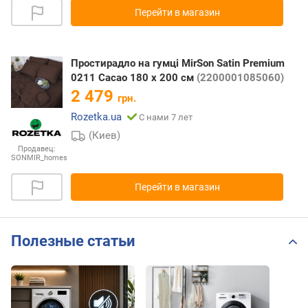
Перейти в магазин
Простирадло на гумці MirSon Satin Premium
0211 Cacao 180 х 200 см
(2200001085060)
2 479
грн.
Rozetka.ua
С нами 7 лет
(Киев)
Продавец:
SONMIR_homes
Перейти в магазин
Полезные статьи