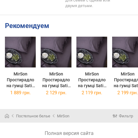
для семей с одним или
двумя детьми.
Рекомендуем
MirSon
MirSon
MirSon
MirSon
Простирадло
Простирадло
Простирадло
Простирад
на гумці Satin
на гумці Satin
на гумці Satin
на гумці Satin
Premium 0231
Premium 0231
Premium 0231
Premium 02
1 889 грн.
2 129 грн.
2 119 грн.
2 199 грн.
Excalibur 120 х
Excalibur 140 х
Excalibur 140 х
Excalibur 15
200 см
200 см
190 см
190 см
Постельное белье
MirSon
Фильтр
Полная версия сайта