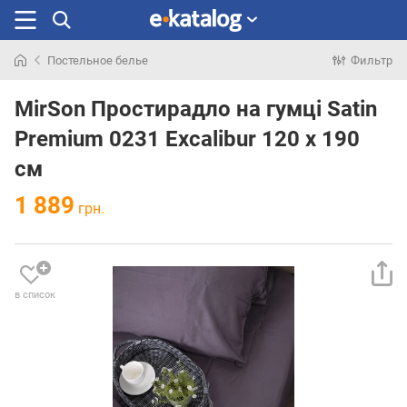
Постельное белье
Фильтр
Искали
раньше
MirSon Простирадло на гумці Satin
Premium 0231 Excalibur 120 х 190
см
1 889
грн.
в список