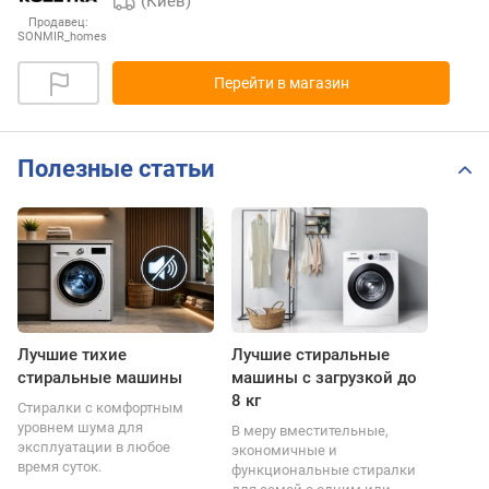
(Киев)
Продавец:
SONMIR_homes
Перейти в магазин
Полезные статьи
Лучшие тихие
Лучшие стиральные
стиральные машины
машины с загрузкой до
8 кг
Стиралки с комфортным
уровнем шума для
В меру вместительные,
эксплуатации в любое
экономичные и
время суток.
функциональные стиралки