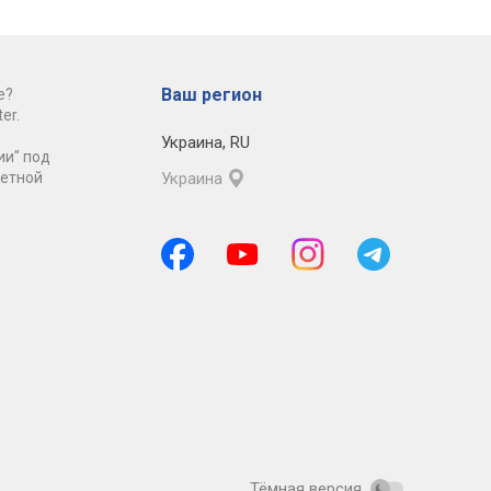
Ваш регион
е?
er.
Украина
,
RU
ии" под
ретной
Украина
Тёмная версия