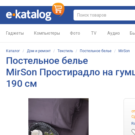
Гаджеты
Компьютеры
Фото
TV
Аудио
Бы
Каталог
/
Дом и ремонт
/
Текстиль
/
Постельное белье
/
MirSon
Постельное белье
MirSon Простирадло на гумці
190 см
о
С
R