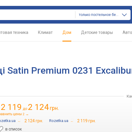
только постельное белье
товая техника
Климат
Дом
Детские товары
Авт
 Satin Premium 0231 Excalibu
Ка
2 119
2 124
грн.
т
до
равнить цены
→
2
ozetka.ua
→
2 124 грн.
Rozetka.ua
→
2 119 грн.
в список