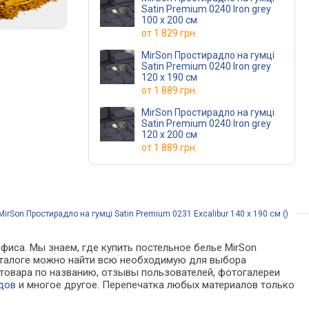
Satin Premium 0240 Iron grey
100 х 200 см
от
1 829 грн.
MirSon Простирадло на гумці
Satin Premium 0240 Iron grey
120 х 190 см
от
1 889 грн.
MirSon Простирадло на гумці
Satin Premium 0240 Iron grey
120 х 200 см
от
1 889 грн.
irSon Простирадло на гумці Satin Premium 0231 Excalibur 140 х 190 см ()
фиса. Мы знаем, где купить постельное белье MirSon
В каталоге можно найти всю необходимую для выбора
товара по названию, отзывы пользователей, фотогалереи
дов
и многое другое. Перепечатка любых материалов только