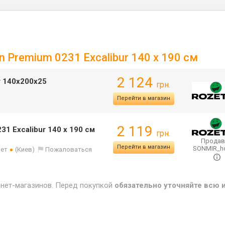
n Premium 0231 Excalibur 140 х 190 см
2 124
r 140х200х25
грн.
Перейти в магазин
2 119
31 Excalibur 140 х 190 см
грн.
Продав
Перейти в магазин
SONMIR_
лет
(Киев)
Пожаловаться
рнет-магазинов. Перед покупкой
обязательно уточняйте всю