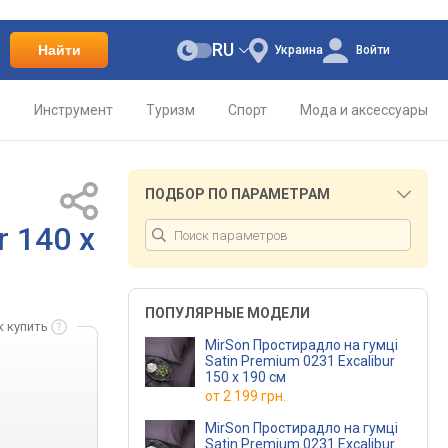
RU
Найти
Украина
Войти
о
Инструмент
Туризм
Спорт
Мода и аксессуары
ПОДБОР ПО ПАРАМЕТРАМ
r 140 х
ПОПУЛЯРНЫЕ МОДЕЛИ
к купить
MirSon Простирадло на гумці
Satin Premium 0231 Excalibur
150 х 190 см
от
2 199 грн.
MirSon Простирадло на гумці
Satin Premium 0231 Excalibur