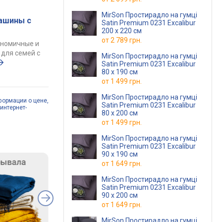
MirSon Простирадло на гумці
ашины с
Satin Premium 0231 Excalibur
200 х 220 см
от
2 789 грн.
ономичные и
для семей с
MirSon Простирадло на гумці
Satin Premium 0231 Excalibur
80 х 190 см
от
1 499 грн.
MirSon Простирадло на гумці
формации о цене,
Satin Premium 0231 Excalibur
интернет-
80 х 200 см
от
1 499 грн.
MirSon Простирадло на гумці
Satin Premium 0231 Excalibur
90 х 190 см
от
1 649 грн.
MirSon Простирадло на гумці
Satin Premium 0231 Excalibur
90 х 200 см
от
1 649 грн.
MirSon Простирадло на гумці