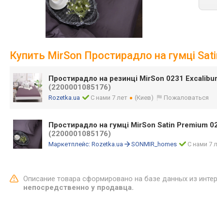
Купить MirSon Простирадло на гумці Sati
Простирадло на резинці MirSon 0231 Excalibu
(2200001085176)
Rozetka.ua
С нами 7 лет
(Киев)
Пожаловаться
Простирадло на гумці MirSon Satin Premium 02
(2200001085176)
Маркетплейс:
Rozetka.ua
SONMIR_homes
С нами 7 
Описание товара сформировано на базе данных из инте
непосредственно у продавца.