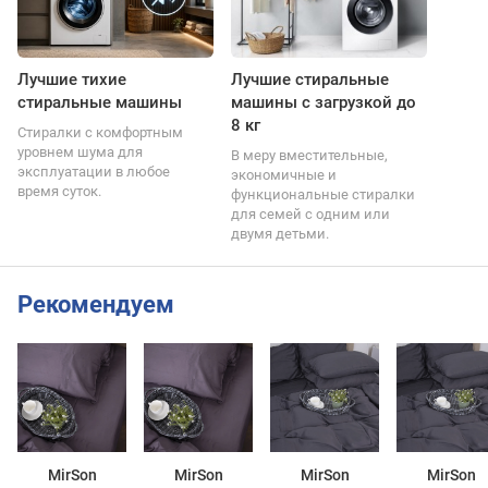
Лучшие тихие
Лучшие стиральные
стиральные машины
машины с загрузкой до
8 кг
Стиралки с комфортным
уровнем шума для
В меру вместительные,
эксплуатации в любое
экономичные и
время суток.
функциональные стиралки
для семей с одним или
двумя детьми.
Рекомендуем
MirSon
MirSon
MirSon
MirSon