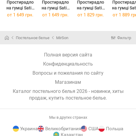
Простирадло
Простирадло
Простирадло
Простирад
на гумці Satin
на гумці Satin
на гумці Satin
на гумці Satin
Premium 0231
Premium 0231
Premium 0240
Premium 02
от
1 649 грн.
от
1 649 грн.
от
1 829 грн.
от
1 889 гр
Excalibur 90 х
Excalibur 90 х
Iron grey 100 х
Iron grey 12
190 см
200 см
200 см
190 см
Постельное белье
MirSon
Фильтр
Полная версия сайта
Конфиденциальность
Вопросы и пожелания по сайту
Магазинам
Каталог постельного белья 2026 - новинки, хиты
продаж,
купить постельное белье
.
Мы в других странах
Украина
Великобритания
США
Польша
Казахстан