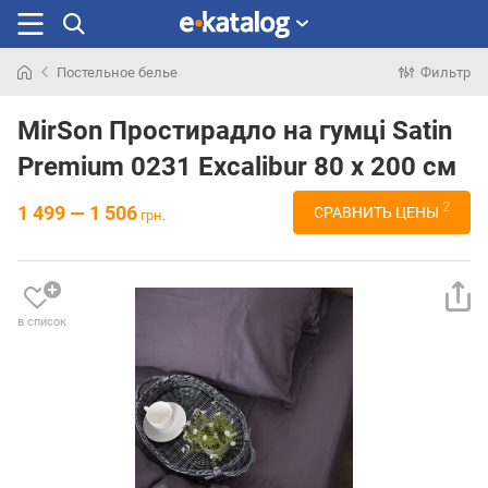
Постельное белье
Фильтр
Искали
раньше
MirSon Простирадло на гумці Satin
Premium 0231 Excalibur 80 х 200 см
2
1 499 — 1 506
СРАВНИТЬ ЦЕНЫ
грн.
в список