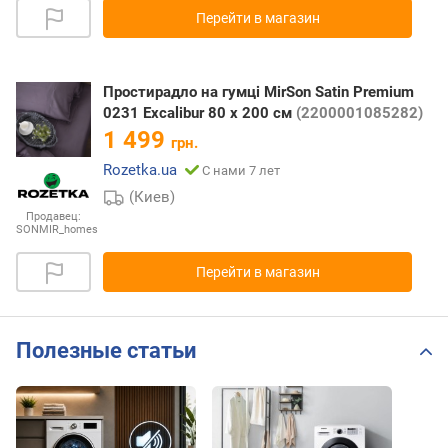
Перейти в магазин
Простирадло на гумці MirSon Satin Premium
0231 Excalibur 80 х 200 см
(2200001085282)
1 499
грн.
Rozetka.ua
С нами 7 лет
(Киев)
Продавец:
SONMIR_homes
Перейти в магазин
Полезные статьи