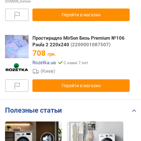
SONMIR_homes
Перейти в магазин
Простирадло MirSon Бязь Premium №106
Paula 2 220х240
(2200001087507)
708
грн.
Rozetka.ua
С нами 7 лет
(Киев)
Перейти в магазин
Полезные статьи