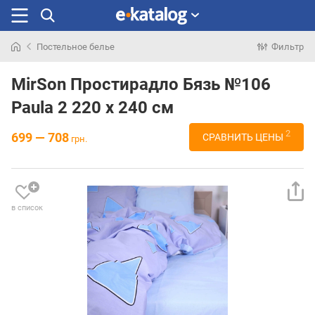
Постельное белье
Фильтр
Искали
раньше
MirSon Простирадло Бязь №106
Paula 2 220 х 240 см
2
699 — 708
СРАВНИТЬ ЦЕНЫ
грн.
в список