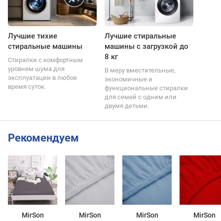
Лучшие тихие
Лучшие стиральные
стиральные машины
машины с загрузкой до
8 кг
Стиралки с комфортным
уровнем шума для
В меру вместительные,
эксплуатации в любое
экономичные и
время суток.
функциональные стиралки
для семей с одним или
двумя детьми.
Рекомендуем
MirSon
MirSon
MirSon
MirSon