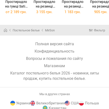
Простирадло
Простирадло
Простирадло
Простирад
на гумці Satin
на резинці
на резинці
на резинц
ELIT Graphite
махрове 19-
махрове 19-
трикотажн
от
2 189 грн.
3 155 грн.
1 183 грн.
905 грн.
140 х 200 см
300 Nikoul
301 Odayl
19-402
180x190x25
180x190x25
Penelop
100x200x2
Постельное белье
MirSon
Фильтр
Полная версия сайта
Конфиденциальность
Вопросы и пожелания по сайту
Магазинам
Каталог постельного белья 2026 - новинки, хиты
продаж,
купить постельное белье
.
Мы в других странах
Украина
Великобритания
США
Польша
Казахстан