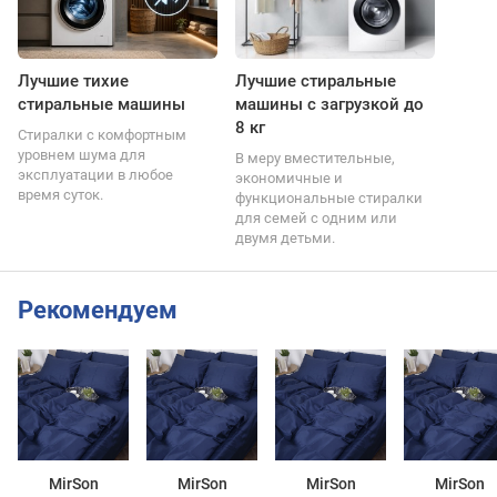
Лучшие тихие
Лучшие стиральные
стиральные машины
машины с загрузкой до
8 кг
Стиралки с комфортным
уровнем шума для
В меру вместительные,
эксплуатации в любое
экономичные и
время суток.
функциональные стиралки
для семей с одним или
двумя детьми.
Рекомендуем
MirSon
MirSon
MirSon
MirSon