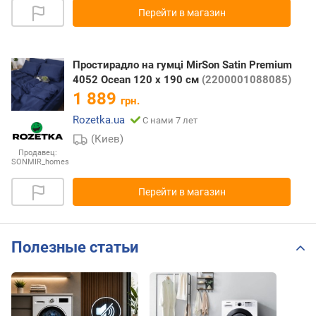
Перейти в магазин
Простирадло на гумці MirSon Satin Premium
4052 Ocean 120 х 190 см
(2200001088085)
1 889
грн.
Rozetka.ua
С нами 7 лет
(Киев)
Продавец:
SONMIR_homes
Перейти в магазин
Полезные статьи