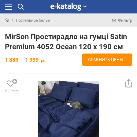
Постельное белье
Фильтр
Искали
раньше
MirSon Простирадло на гумці Satin
Premium 4052 Ocean 120 х 190 см
2
1 889 — 1 999
СРАВНИТЬ ЦЕНЫ
грн.
в список