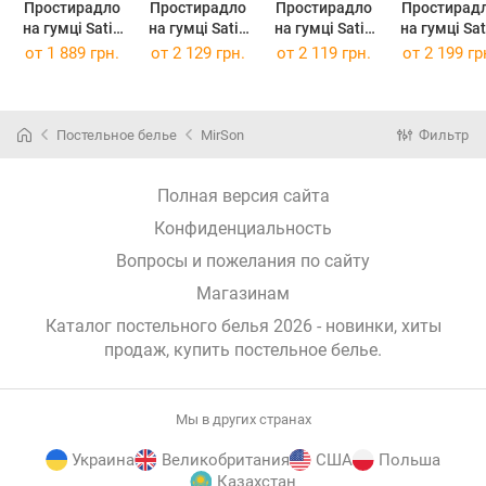
Простирадло
Простирадло
Простирадло
Простирад
на гумці Satin
на гумці Satin
на гумці Satin
на гумці Satin
Premium 4052
Premium 4052
Premium 4052
Premium 40
от
1 889 грн.
от
2 129 грн.
от
2 119 грн.
от
2 199 гр
Ocean 120 х
Ocean 140 х
Ocean 140 х
Ocean 150 
200 см
190 см
200 см
190 см
Постельное белье
MirSon
Фильтр
Полная версия сайта
Конфиденциальность
Вопросы и пожелания по сайту
Магазинам
Каталог постельного белья 2026 - новинки, хиты
продаж,
купить постельное белье
.
Мы в других странах
Украина
Великобритания
США
Польша
Казахстан