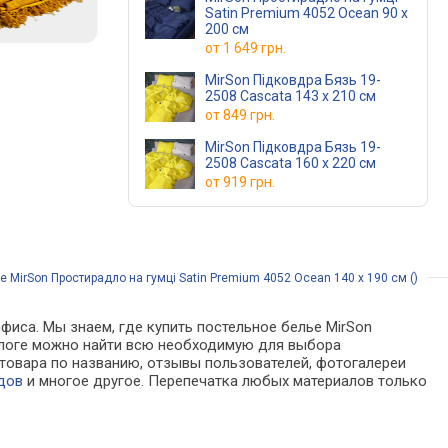
Satin Premium 4052 Ocean 90 х
200 см
от
1 649 грн.
MirSon Підковдра Бязь 19-
2508 Cascata 143 x 210 см
от
849 грн.
MirSon Підковдра Бязь 19-
2508 Cascata 160 x 220 см
от
919 грн.
 MirSon Простирадло на гумці Satin Premium 4052 Ocean 140 х 190 см ()
фиса. Мы знаем, где купить постельное белье MirSon
аталоге можно найти всю необходимую для выбора
товара по названию, отзывы пользователей, фотогалереи
дов
и многое другое. Перепечатка любых материалов только