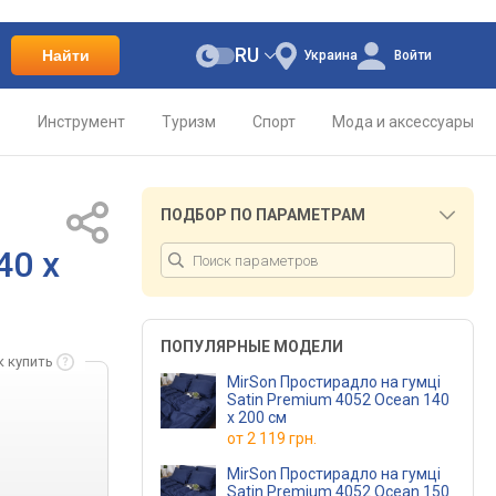
RU
Найти
Украина
Войти
о
Инструмент
Туризм
Спорт
Мода и аксессуары
ПОДБОР ПО ПАРАМЕТРАМ
40 х
ПОПУЛЯРНЫЕ МОДЕЛИ
к купить
MirSon Простирадло на гумці
Satin Premium 4052 Ocean 140
х 200 см
от
2 119 грн.
MirSon Простирадло на гумці
Satin Premium 4052 Ocean 150