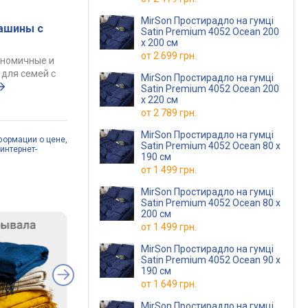
MirSon Простирадло на гумці
ашины с
Satin Premium 4052 Ocean 200
х 200 см
от
2 699 грн.
ономичные и
для семей с
MirSon Простирадло на гумці
Satin Premium 4052 Ocean 200
х 220 см
от
2 789 грн.
MirSon Простирадло на гумці
формации о цене,
Satin Premium 4052 Ocean 80 х
интернет-
190 см
от
1 499 грн.
MirSon Простирадло на гумці
Satin Premium 4052 Ocean 80 х
200 см
от
1 499 грн.
MirSon Простирадло на гумці
Satin Premium 4052 Ocean 90 х
190 см
от
1 649 грн.
MirSon Простирадло на гумці