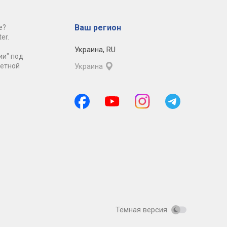
Ваш регион
е?
er.
Украина
,
RU
ии" под
ретной
Украина
Тёмная версия