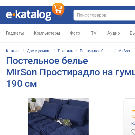
Гаджеты
Компьютеры
Фото
TV
Аудио
Бы
Каталог
/
Дом и ремонт
/
Текстиль
/
Постельное белье
/
MirSon
Постельное белье
MirSon Простирадло на гумц
190 см
о
С
R