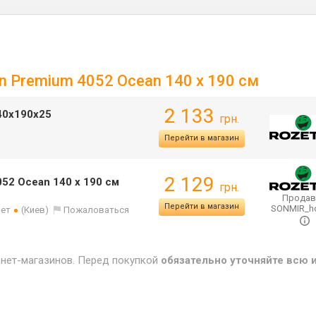
in Premium 4052 Ocean 140 х 190 см
2 133
40х190х25
грн.
Перейти в магазин
2 129
052 Ocean 140 х 190 см
грн.
Продав
Перейти в магазин
SONMIR_
лет
(Киев)
Пожаловаться
рнет-магазинов. Перед покупкой
обязательно уточняйте всю