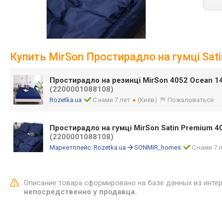
Купить MirSon Простирадло на гумці Sat
Простирадло на резинці MirSon 4052 Ocean 1
(2200001088108)
Rozetka.ua
С нами 7 лет
(Киев)
Пожаловаться
Простирадло на гумці MirSon Satin Premium 4
(2200001088108)
Маркетплейс:
Rozetka.ua
SONMIR_homes
С нами 7 
Описание товара сформировано на базе данных из инте
непосредственно у продавца.