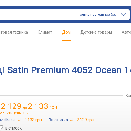
только постельное белье
товая техника
Климат
Дом
Детские товары
Авт
і Satin Premium 4052 Ocean 1
Ка
2 129
2 133
грн.
т
до
равнить цены
→
2
ozetka.ua
→
2 133 грн.
Rozetka.ua
→
2 129 грн.
в список