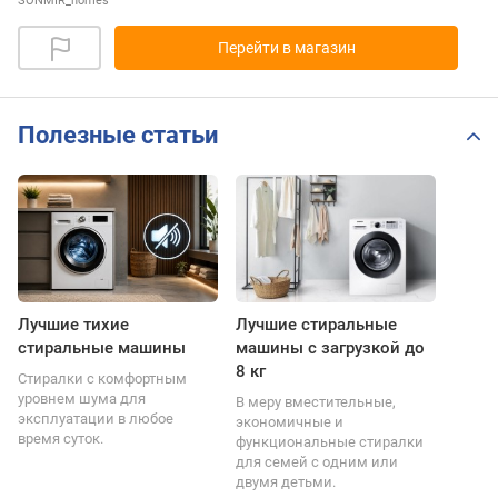
SONMIR_homes
Перейти в магазин
Полезные статьи
Лучшие тихие
Лучшие стиральные
стиральные машины
машины с загрузкой до
8 кг
Стиралки с комфортным
уровнем шума для
В меру вместительные,
эксплуатации в любое
экономичные и
время суток.
функциональные стиралки
для семей с одним или
двумя детьми.