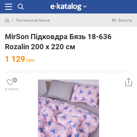
Постельное белье
Фильтр
Искали
раньше
MirSon Підковдра Бязь 18-636
Rozalin 200 x 220 см
1 129
грн.
в список