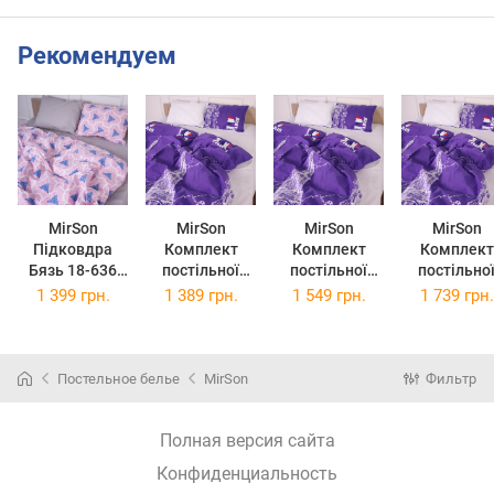
Рекомендуем
MirSon
MirSon
MirSon
MirSon
Підковдра
Комплект
Комплект
Комплект
Бязь 18-636
постільної
постільної
постільно
Rozalin 220 x
білизни Бязь
білизни Бязь
білизни Бязь
1 399 грн.
1 389 грн.
1 549 грн.
1 739 грн.
240 см
19-0426 Fucsia
19-0426 Fucsia
19-0426 Fuc
143 x 210 см
175 x 210 см
200 x 220 
Постельное белье
MirSon
Фильтр
Полная версия сайта
Конфиденциальность