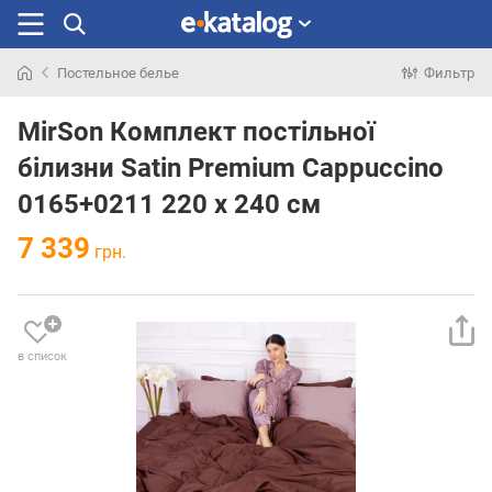
Постельное белье
Фильтр
Искали
раньше
MirSon Комплект постільної
білизни Satin Premium Cappuccino
0165+0211 220 x 240 см
7 339
грн.
в список