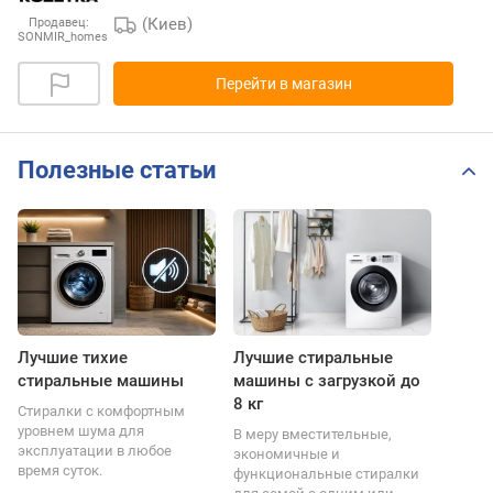
(Киев)
Продавец:
SONMIR_homes
Перейти в магазин
Полезные статьи
Лучшие тихие
Лучшие стиральные
стиральные машины
машины с загрузкой до
8 кг
Стиралки с комфортным
уровнем шума для
В меру вместительные,
эксплуатации в любое
экономичные и
время суток.
функциональные стиралки