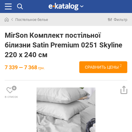
Постельное белье
Фильтр
Искали
раньше
MirSon Комплект постільної
білизни Satin Premium 0251 Skyline
220 x 240 см
2
7 339 — 7 368
СРАВНИТЬ ЦЕНЫ
грн.
в список