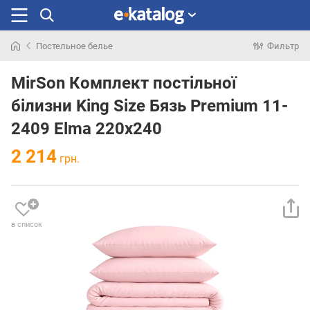
Постельное белье
Фильтр
Искали
раньше
MirSon Комплект постільної
білизни King Size Бязь Premium 11-
2409 Elma 220х240
2 214
грн.
в список