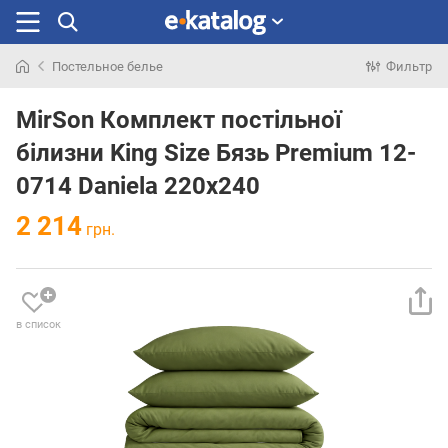
Постельное белье
Фильтр
Искали
раньше
MirSon Комплект постільної
білизни King Size Бязь Premium 12-
0714 Daniela 220х240
2 214
грн.
в список