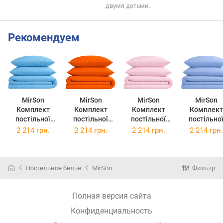
двумя детьми.
Рекомендуем
MirSon
MirSon
MirSon
MirSon
Комплект
Комплект
Комплект
Комплект
постільної
постільної
постільної
постільно
білизни King
білизни King
білизни King
білизни King
2 214 грн.
2 214 грн.
2 214 грн.
2 214 грн.
Size Бязь
Size Бязь
Size Бязь
Size Бязь
Premium 12-
Premium 13-
Premium 14-
Premium 14
4608 Lucretia
1027 Colombo
1312 Domiano
4121 Blanc
220х240
220х240
220х240
220х240
Постельное белье
MirSon
Фильтр
Полная версия сайта
Конфиденциальность