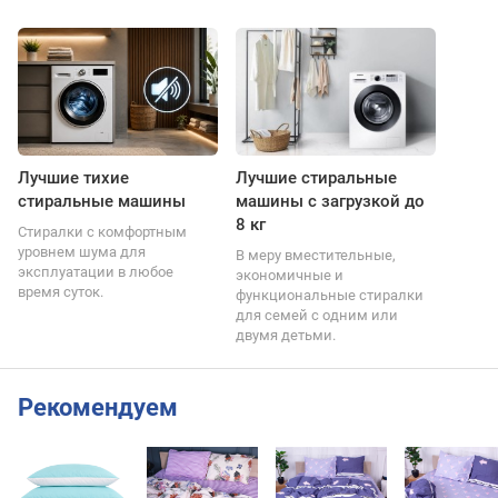
Лучшие тихие
Лучшие стиральные
стиральные машины
машины с загрузкой до
8 кг
Стиралки с комфортным
уровнем шума для
В меру вместительные,
эксплуатации в любое
экономичные и
время суток.
функциональные стиралки
для семей с одним или
двумя детьми.
Рекомендуем