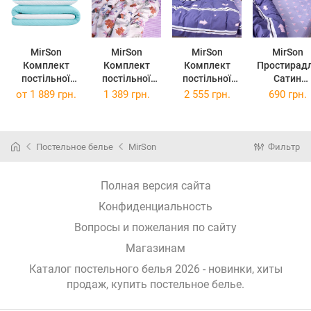
MirSon
MirSon
MirSon
MirSon
Комплект
Комплект
Комплект
Простирад
постільної
постільної
постільної
Сатин
білизни King
білизни Бязь
білизни Сатин
Premium 22
от
1 889 грн.
1 389 грн.
2 555 грн.
690 грн.
Size Бязь
20-0001 Bella
Premium 22-
1102 Ivonn
Premium
143 x 210 см
1102 Ivonna
150х220
White-mint
175х210
220х240
Постельное белье
MirSon
Фильтр
(11-2107+11-
2208)
Полная версия сайта
Конфиденциальность
Вопросы и пожелания по сайту
Магазинам
Каталог постельного белья 2026 - новинки, хиты
продаж,
купить постельное белье
.