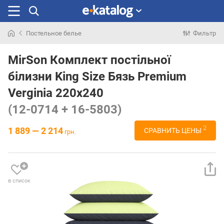
Постельное белье
Фильтр
Искали
раньше
MirSon Комплект постільної
білизни King Size Бязь Premium
Verginia 220х240
(12-0714 + 16-5803)
2
1 889 — 2 214
СРАВНИТЬ ЦЕНЫ
грн.
в список