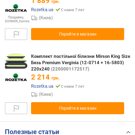
1 889
грн.
Rozetka.ua
С нами 7 лет
(Киев)
Продавец:
SONMIR_homes
Перейти в магазин
Комплект постільної білизни Mirson King Size
Бязь Premium Verginia (12-0714 + 16-5803)
220х240
(2200001172517)
2 214
грн.
Rozetka.ua
С нами 7 лет
(Киев)
Перейти в магазин
Полезные статьи