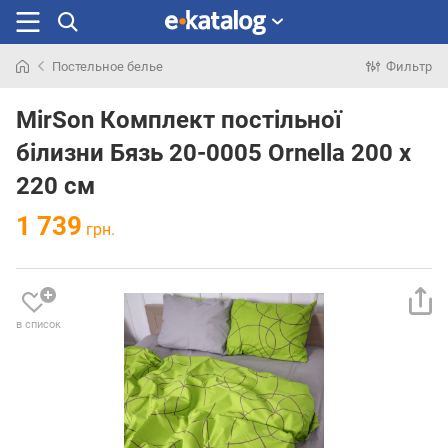
Постельное белье
Фильтр
Искали
раньше
MirSon Комплект постільної
білизни Бязь 20-0005 Ornella 200 x
220 см
1 739
грн.
в список