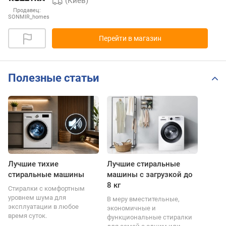
(Киев)
Продавец:
SONMIR_homes
Перейти в магазин
Полезные статьи
Лучшие тихие
Лучшие стиральные
стиральные машины
машины с загрузкой до
8 кг
Стиралки с комфортным
уровнем шума для
В меру вместительные,
эксплуатации в любое
экономичные и
время суток.
функциональные стиралки