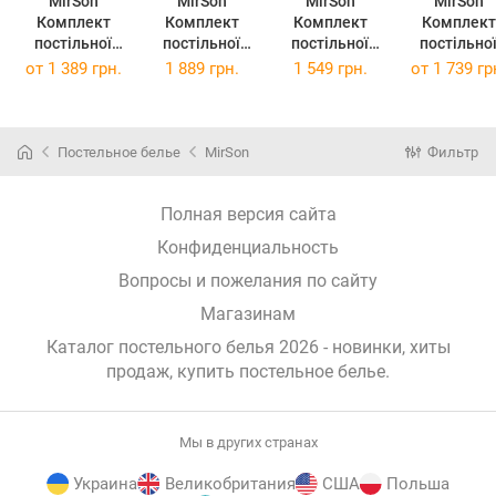
MirSon
MirSon
MirSon
MirSon
Комплект
Комплект
Комплект
Комплект
постільної
постільної
постільної
постільно
білизни Бязь
білизни Бязь
білизни Бязь
білизни Бязь
от
1 389 грн.
1 889 грн.
1 549 грн.
от
1 739 гр
17-0006
17-0007
17-0007
17-0001
Donata
Adriana 220 x
Adriana 175 x
Ramiro 200
143х210 см
240 см
210 см
220 см
Постельное белье
MirSon
Фильтр
Полная версия сайта
Конфиденциальность
Вопросы и пожелания по сайту
Магазинам
Каталог постельного белья 2026 - новинки, хиты
продаж,
купить постельное белье
.
Мы в других странах
Украина
Великобритания
США
Польша