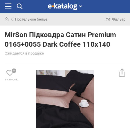
Постельное белье
Фильтр
Искали
раньше
MirSon Підковдра Сатин Premium
0165+0055 Dark Coffee 110х140
Ожидается в продаже
в список