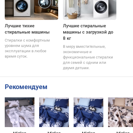
Лучшие тихие
Лучшие стиральные
стиральные машины
машины с загрузкой до
8 кг
Стиралки с комфортным
уровнем шума для
В меру вместительные,
эксплуатации в любое
экономичные и
время суток.
функциональные стиралки
для семей с одним или
двумя детьми.
Рекомендуем