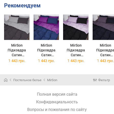
Рекомендуем
MirSon
MirSon
MirSon
MirSon
Підковдра
Підковдра
Підковдра
Підковдр
Сатин
Сатин
Сатин
Сатин
Premium
Premium
Premium
Premium
1 443 грн.
1 443 грн.
1 443 грн.
1 443 грн.
0251+0240
3220+4052
3820+0055
3820+024
Smoke
Orchid 110х140
Lavanda
Lupine
110х140
110х140
110х140
Постельное белье
MirSon
Фильтр
Полная версия сайта
Конфиденциальность
Вопросы и пожелания по сайту