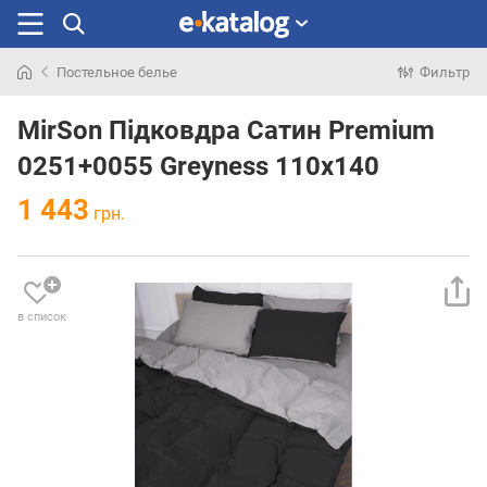
Постельное белье
Фильтр
Искали
раньше
MirSon Підковдра Сатин Premium
0251+0055 Greyness 110х140
1 443
грн.
в список