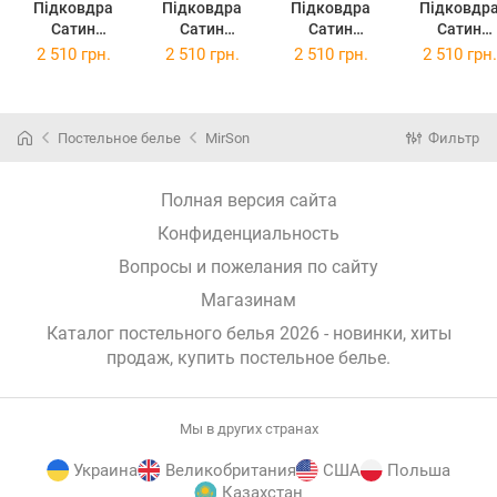
Підковдра
Підковдра
Підковдра
Підковдр
Сатин
Сатин
Сатин
Сатин
Premium
Premium
Premium
Premium
2 510 грн.
2 510 грн.
2 510 грн.
2 510 грн.
3220+4052
3820+0055
3820+0240
4052+005
Orchid 143х210
Lavanda
Lupine
Storm 143х2
143х210
143х210
Постельное белье
MirSon
Фильтр
Полная версия сайта
Конфиденциальность
Вопросы и пожелания по сайту
Магазинам
Каталог постельного белья 2026 - новинки, хиты
продаж,
купить постельное белье
.
Мы в других странах
Украина
Великобритания
США
Польша
Казахстан