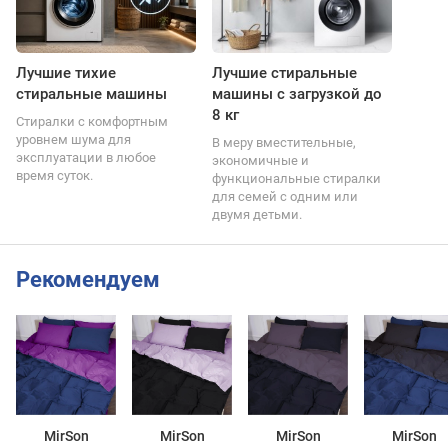
Лучшие тихие
Лучшие стиральные
стиральные машины
машины с загрузкой до
8 кг
Стиралки с комфортным
уровнем шума для
В меру вместительные,
эксплуатации в любое
экономичные и
время суток.
функциональные стиралки
для семей с одним или
двумя детьми.
Рекомендуем
MirSon
MirSon
MirSon
MirSon