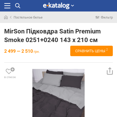
Постельное белье
Фильтр
Искали
раньше
MirSon Підковдра Satin Premium
Smoke 0251+0240 143 x 210 см
2
2 499 — 2 510
СРАВНИТЬ ЦЕНЫ
грн.
в список