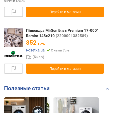
SONMIR_homes
Перейти в магазин
Підковдра MirSon Бязь Premium 17-0001
Ramiro 143х210
(2200001382589)
852
грн.
Rozetka.ua
С нами 7 лет
(Киев)
Перейти в магазин
Полезные статьи