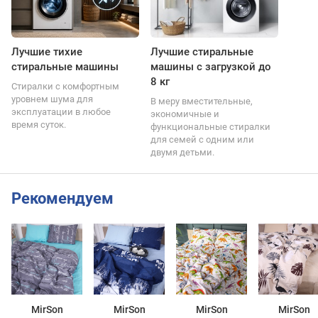
Лучшие тихие
Лучшие стиральные
стиральные машины
машины с загрузкой до
8 кг
Стиралки с комфортным
уровнем шума для
В меру вместительные,
эксплуатации в любое
экономичные и
время суток.
функциональные стиралки
для семей с одним или
двумя детьми.
Рекомендуем
MirSon
MirSon
MirSon
MirSon