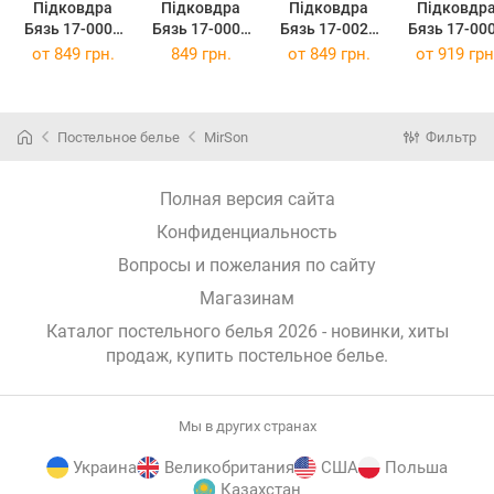
Підковдра
Підковдра
Підковдра
Підковдр
Бязь 17-0003
Бязь 17-0007
Бязь 17-0022
Бязь 17-00
Tulio 143x210
Adriana 143 x
Onofre 143 x
Ramiro 160
от
849 грн.
849 грн.
от
849 грн.
от
919 грн
см
210 см
210 см
220 см
Постельное белье
MirSon
Фильтр
Полная версия сайта
Конфиденциальность
Вопросы и пожелания по сайту
Магазинам
Каталог постельного белья 2026 - новинки, хиты
продаж,
купить постельное белье
.
Мы в других странах
Украина
Великобритания
США
Польша
Казахстан