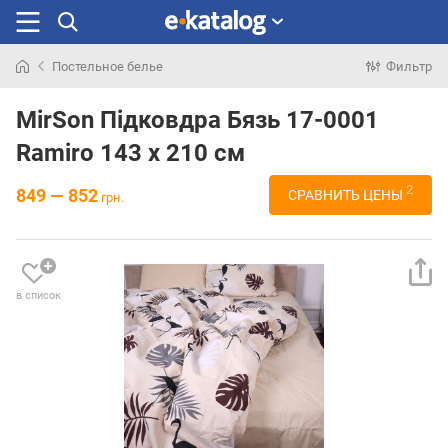
Постельное белье
Фильтр
Искали
раньше
MirSon Підковдра Бязь 17-0001
Ramiro 143 x 210 см
2
849 — 852
СРАВНИТЬ ЦЕНЫ
грн.
в список