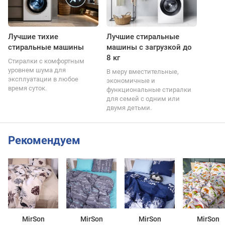
Лучшие тихие
Лучшие стиральные
стиральные машины
машины с загрузкой до
8 кг
Стиралки с комфортным
уровнем шума для
В меру вместительные,
эксплуатации в любое
экономичные и
время суток.
функциональные стиралки
для семей с одним или
двумя детьми.
Рекомендуем
MirSon
MirSon
MirSon
MirSon