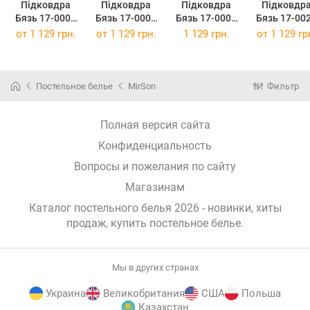
Підковдра
Підковдра
Підковдра
Підковдр
Бязь 17-0001
Бязь 17-0003
Бязь 17-0007
Бязь 17-00
Ramiro 200 x
Tulio 200x220
Adriana 200 x
Onofre 200 
от
1 129 грн.
от
1 129 грн.
1 129 грн.
от
1 129 гр
220 см
см
220 см
220 см
Постельное белье
MirSon
Фильтр
Полная версия сайта
Конфиденциальность
Вопросы и пожелания по сайту
Магазинам
Каталог постельного белья 2026 - новинки, хиты
продаж,
купить постельное белье
.
Мы в других странах
Украина
Великобритания
США
Польша
Казахстан