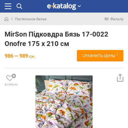
Постельное белье
Фильтр
Искали
раньше
MirSon Підковдра Бязь 17-0022
Onofre 175 x 210 см
2
986 — 989
СРАВНИТЬ ЦЕНЫ
грн.
в список