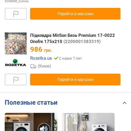
SONMIR_homes
Перейти в магазин
Підковдра MirSon Бязь Premium 17-0022
Onofre 175х210
(2200001383319)
986
грн.
Rozetka.ua
С нами 7 лет
(Киев)
Перейти в магазин
Полезные статьи