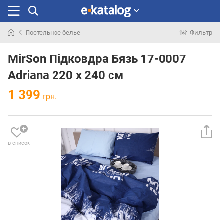
Постельное белье
Фильтр
Искали
раньше
MirSon Підковдра Бязь 17-0007
Adriana 220 x 240 см
1 399
грн.
в список