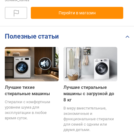
SONMIR_homes
Перейти в магазин
Полезные статьи
Лучшие тихие
Лучшие стиральные
стиральные машины
машины с загрузкой до
8 кг
Стиралки с комфортным
уровнем шума для
В меру вместительные,
эксплуатации в любое
экономичные и
время суток.
функциональные стиралки
для семей с одним или
двумя детьми.