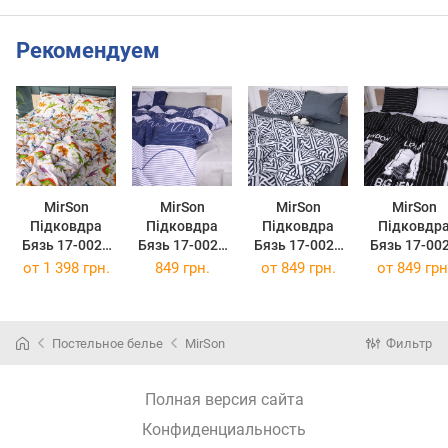
Рекомендуем
MirSon
MirSon
MirSon
MirSon
Підковдра
Підковдра
Підковдра
Підковдр
Бязь 17-0022
Бязь 17-0023
Бязь 17-0026
Бязь 17-00
Onofre 220 x
Isaac 143 x 210
Achiles 143 x
Beltrao 143
от
1 398 грн.
849 грн.
от
849 грн.
от
849 грн
240 см
см
210 см
210 см
Постельное белье
MirSon
Фильтр
Полная версия сайта
Конфиденциальность