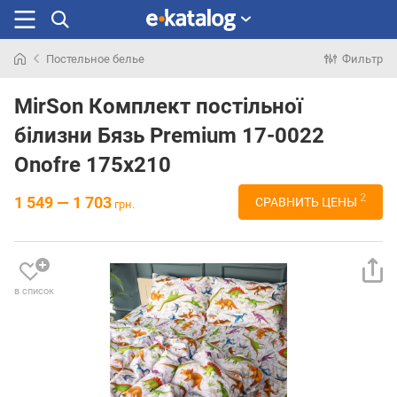
Постельное белье
Фильтр
Искали
раньше
MirSon Комплект постільної
білизни Бязь Premium 17-0022
Onofre 175х210
2
1 549 — 1 703
СРАВНИТЬ ЦЕНЫ
грн.
в список