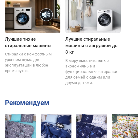
Лучшие тихие
Лучшие стиральные
стиральные машины
машины с загрузкой до
8 кг
Стиралки с комфортным
уровнем шума для
В меру вместительные,
эксплуатации в любое
экономичные и
время суток.
функциональные стиралки
для семей с одним или
двумя детьми.
Рекомендуем