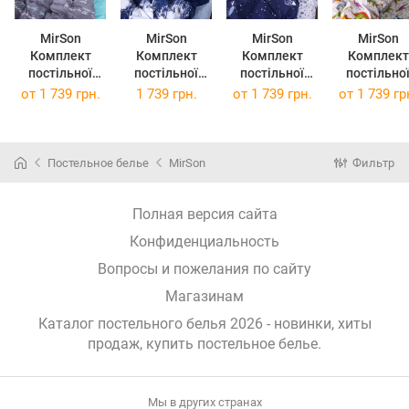
MirSon
MirSon
MirSon
MirSon
Комплект
Комплект
Комплект
Комплект
постільної
постільної
постільної
постільно
білизни Бязь
білизни Бязь
білизни Бязь
білизни Бязь
от
1 739 грн.
1 739 грн.
от
1 739 грн.
от
1 739 гр
17-0003 Tulio
17-0007
Premium 17-
Premium 17
200х220 см
Adriana 200 x
0014 Graciana
0022 Onofr
220 см
200х220
200х220
Постельное белье
MirSon
Фильтр
Полная версия сайта
Конфиденциальность
Вопросы и пожелания по сайту
Магазинам
Каталог постельного белья 2026 - новинки, хиты
продаж,
купить постельное белье
.
Мы в других странах