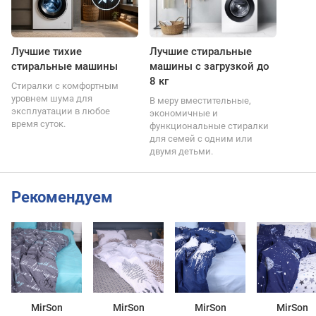
Лучшие тихие
Лучшие стиральные
стиральные машины
машины с загрузкой до
8 кг
Стиралки с комфортным
уровнем шума для
В меру вместительные,
эксплуатации в любое
экономичные и
время суток.
функциональные стиралки
для семей с одним или
двумя детьми.
Рекомендуем
MirSon
MirSon
MirSon
MirSon