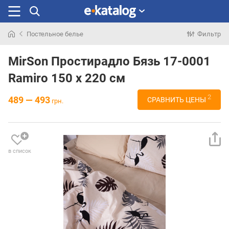
Постельное белье
Фильтр
Искали
раньше
MirSon Простирадло Бязь 17-0001
Ramiro 150 х 220 см
2
489 — 493
СРАВНИТЬ ЦЕНЫ
грн.
в список