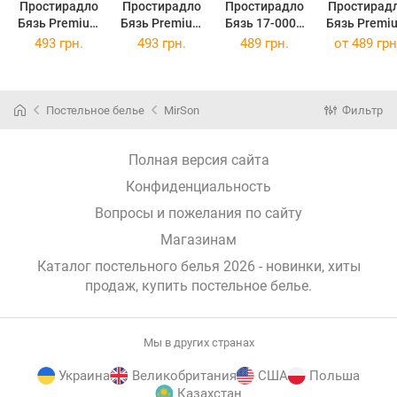
Простирадло
Простирадло
Простирадло
Простирад
Бязь Premium
Бязь Premium
Бязь 17-0007
Бязь Premi
17-0003 Tulio
17-0006
Adriana 150 х
17-0014
493 грн.
493 грн.
489 грн.
от
489 грн
150х220
Donata
220 см
Graciana
150х220
150х220
Постельное белье
MirSon
Фильтр
Полная версия сайта
Конфиденциальность
Вопросы и пожелания по сайту
Магазинам
Каталог постельного белья 2026 - новинки, хиты
продаж,
купить постельное белье
.
Мы в других странах
Украина
Великобритания
США
Польша
Казахстан