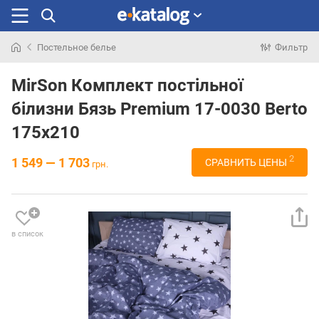
Постельное белье
Фильтр
Искали
раньше
MirSon Комплект постільної
білизни Бязь Premium 17-0030 Berto
175x210
2
1 549 — 1 703
СРАВНИТЬ ЦЕНЫ
грн.
в список