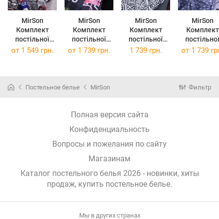
MirSon
MirSon
MirSon
MirSon
Комплект
Комплект
Комплект
Комплект
постільної
постільної
постільної
постільно
білизни Бязь
білизни Бязь
білизни Бязь
білизни Бязь
от
1 549 грн.
от
1 739 грн.
1 739 грн.
от
1 739 гр
Premium 17-
Premium 17-
17-0026
Premium 17
0034 Celeste
0025 Abelardo
Achiles 200 x
0030 Bert
175x210
200x220
220 см
200x220
Постельное белье
MirSon
Фильтр
Полная версия сайта
Конфиденциальность
Вопросы и пожелания по сайту
Магазинам
Каталог постельного белья 2026 - новинки, хиты
продаж,
купить постельное белье
.
Мы в других странах