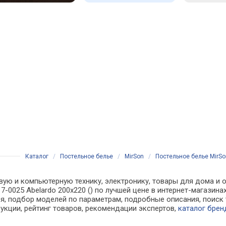
Каталог
/
Постельное белье
/
MirSon
/
Постельное белье MirSon
вую и компьютерную технику, электронику, товары для дома и о
17-0025 Abelardo 200x220 () по лучшей цене в интернет-магази
, подбор моделей по параметрам, подробные описания, поиск 
рукции, рейтинг товаров, рекомендации экспертов,
каталог брен