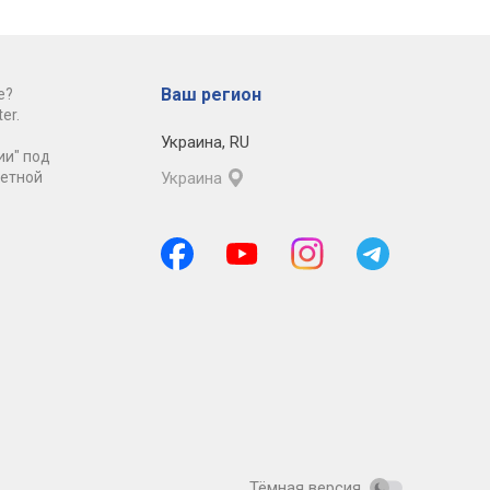
Ваш регион
е?
er.
Украина
,
RU
ии" под
ретной
Украина
Тёмная версия