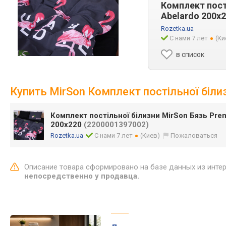
Комплект пост
Abelardo 200x
Rozetka.ua
С нами 7 лет
(Ки
в список
Купить MirSon Комплект постільної біли
Комплект постільної білизни MirSon Бязь Pre
200x220
(2200001397002)
Rozetka.ua
С нами 7 лет
(Киев)
Пожаловаться
Описание товара сформировано на базе данных из инте
непосредственно у продавца.