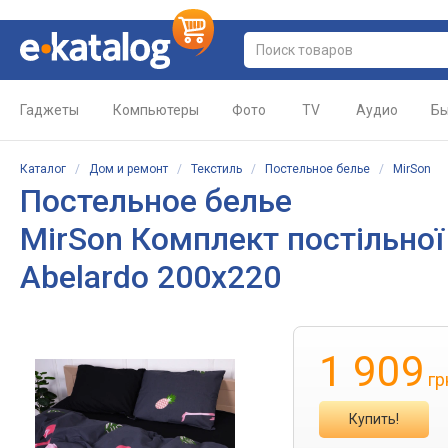
Гаджеты
Компьютеры
Фото
TV
Аудио
Бы
Каталог
/
Дом и ремонт
/
Текстиль
/
Постельное белье
/
MirSon
Постельное белье
MirSon Комплект постільної
Abelardo 200x220
1 909
гр
Купить!