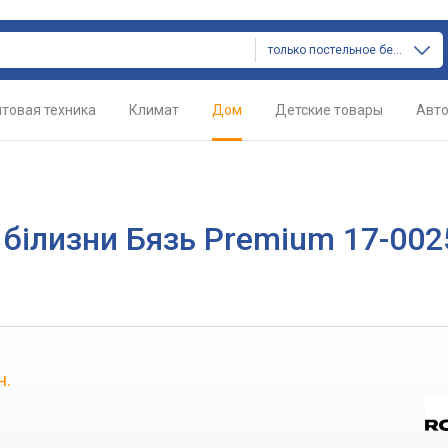
только постельное белье
товая техника
Климат
Дом
Детские товары
Авт
 білизни Бязь Premium 17-002
н.