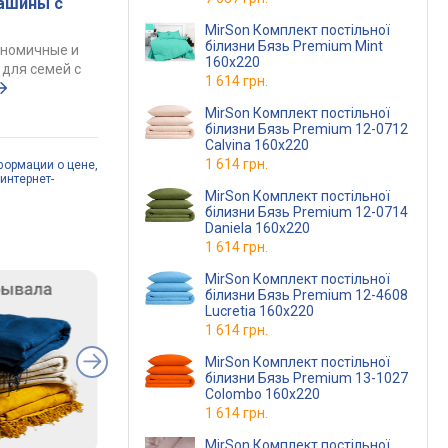
ашины с
MirSon Комплект постільної
білизни Бязь Premium Mint
ономичные и
160х220
для семей с
1 614 грн.
MirSon Комплект постільної
білизни Бязь Premium 12-0712
Calvina 160х220
1 614 грн.
формации о цене,
интернет-
MirSon Комплект постільної
білизни Бязь Premium 12-0714
Daniela 160х220
1 614 грн.
MirSon Комплект постільної
білизни Бязь Premium 12-4608
Lucretia 160х220
1 614 грн.
MirSon Комплект постільної
білизни Бязь Premium 13-1027
Colombo 160х220
1 614 грн.
MirSon Комплект постільної