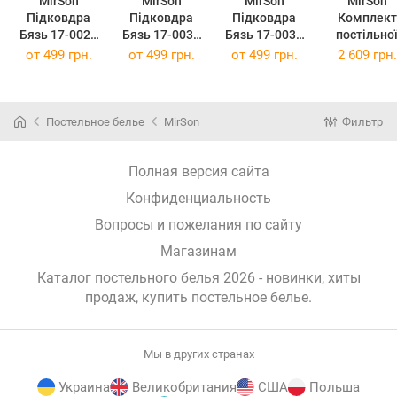
MirSon
MirSon
MirSon
MirSon
Підковдра
Підковдра
Підковдра
Комплект
Бязь 17-0028
Бязь 17-0030
Бязь 17-0034
постільно
Beltrao 110 x
Berto 110 x 140
Celeste 110 x
білизни Бязь
от
499 грн.
от
499 грн.
от
499 грн.
2 609 грн.
140 см
см
140 см
Premium 17
0028 Beltr
143x210
Постельное белье
MirSon
Фильтр
Полная версия сайта
Конфиденциальность
Вопросы и пожелания по сайту
Магазинам
Каталог постельного белья 2026 - новинки, хиты
продаж,
купить постельное белье
.
Мы в других странах
Украина
Великобритания
США
Польша