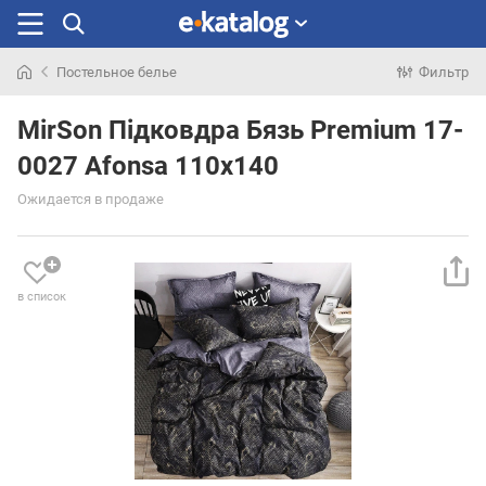
Постельное белье
Фильтр
Искали
раньше
MirSon Підковдра Бязь Premium 17-
0027 Afonsa 110x140
Ожидается в продаже
в список