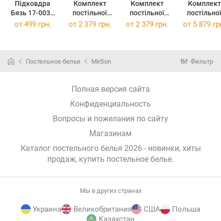
Підковдра
Комплект
Комплект
Комплект
Бязь 17-0034
постільної
постільної
постільно
Celeste 110 x
білизни Бязь
білизни Бязь
білизни Satin
от
499 грн.
от
2 379 грн.
от
2 379 грн.
от
5 879 гр
140 см
Premium 17-
Premium 17-
Jacquard
0028 Beltrao
0034 Celeste
Graphite 143
143x210
143x210
210 см
Постельное белье
MirSon
Фильтр
Полная версия сайта
Конфиденциальность
Вопросы и пожелания по сайту
Магазинам
Каталог постельного белья 2026 - новинки, хиты
продаж,
купить постельное белье
.
Мы в других странах
Украина
Великобритания
США
Польша
Казахстан