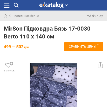
Постельное белье
Фильтр
Искали
раньше
MirSon Підковдра Бязь 17-0030
Berto 110 x 140 см
2
499 — 502
СРАВНИТЬ ЦЕНЫ
грн.
в список