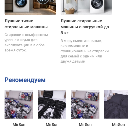
Лучшие тихие
Лучшие стиральные
стиральные машины
машины с загрузкой до
8 кг
Стиралки с комфортным
уровнем шума для
В меру вместительные,
эксплуатации в любое
экономичные и
время суток.
функциональные стиралки
для семей с одним или
двумя детьми.
Рекомендуем
MirSon
MirSon
MirSon
MirSon