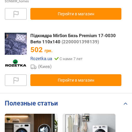
SONMIR_homes
Перейти в магазин
Підковдра MirSon Бязь Premium 17-0030
Berto 110x140
(2200001398139)
502
грн.
Rozetka.ua
С нами 7 лет
(Киев)
Перейти в магазин
Полезные статьи