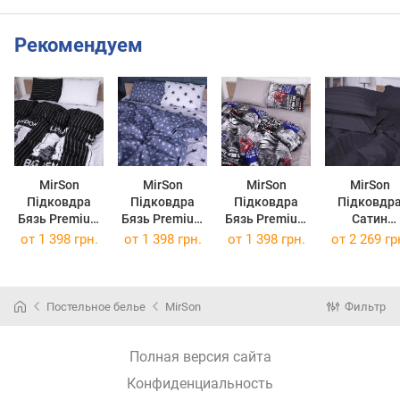
Рекомендуем
MirSon
MirSon
MirSon
MirSon
Підковдра
Підковдра
Підковдра
Підковдр
Бязь Premium
Бязь Premium
Бязь Premium
Сатин
17-0028
17-0030 Berto
17-0034
Premium
от
1 398 грн.
от
1 398 грн.
от
1 398 грн.
от
2 269 гр
Beltrao
220x240
Celeste
Жаккард
220x240
220x240
Graphite
143х210
Постельное белье
MirSon
Фильтр
Полная версия сайта
Конфиденциальность