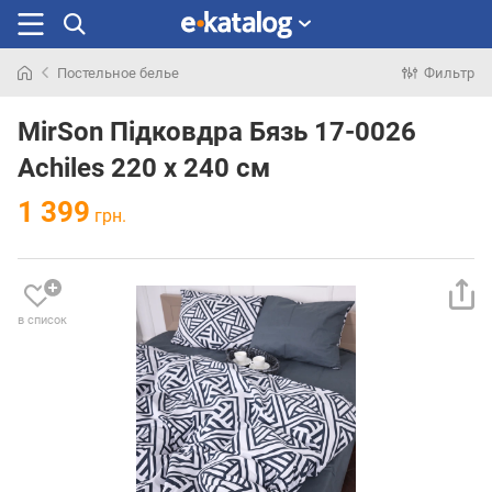
Постельное белье
Фильтр
Искали
раньше
MirSon Підковдра Бязь 17-0026
Achiles 220 x 240 см
1 399
грн.
в список