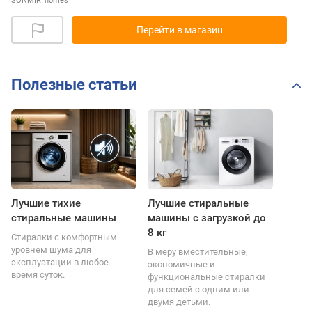
SONMIR_homes
Перейти в магазин
Полезные статьи
Лучшие тихие
Лучшие стиральные
стиральные машины
машины с загрузкой до
8 кг
Стиралки с комфортным
уровнем шума для
В меру вместительные,
эксплуатации в любое
экономичные и
время суток.
функциональные стиралки
для семей с одним или
двумя детьми.