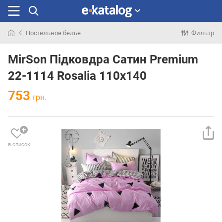
Постельное белье
Фильтр
Искали
раньше
MirSon Підковдра Сатин Premium
22-1114 Rosalia 110x140
753
грн.
в список