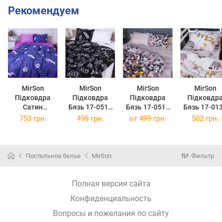
Рекомендуем
MirSon
MirSon
MirSon
MirSon
Підковдра
Підковдра
Підковдра
Підковдр
Сатин
Бязь 17-0510
Бязь 17-0519
Бязь 17-01
Premium 22-
Beer Bar blac
Duende 110 x
Lion King 11
753 грн.
499 грн.
от
499 грн.
502 грн.
1132 Hannes
110 x 140 см
140 см
140
110х140 см
Постельное белье
MirSon
Фильтр
Полная версия сайта
Конфиденциальность
Вопросы и пожелания по сайту