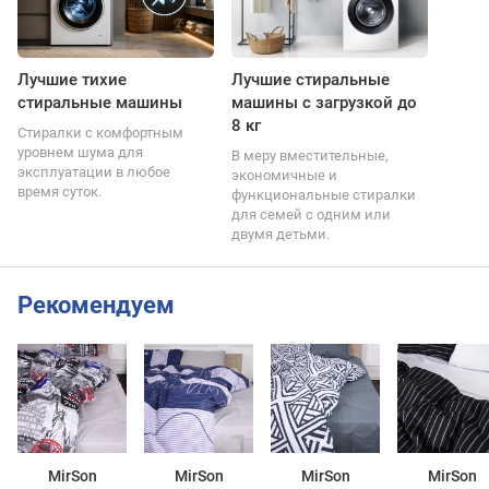
Лучшие тихие
Лучшие стиральные
стиральные машины
машины с загрузкой до
8 кг
Стиралки с комфортным
уровнем шума для
В меру вместительные,
эксплуатации в любое
экономичные и
время суток.
функциональные стиралки
для семей с одним или
двумя детьми.
Рекомендуем
MirSon
MirSon
MirSon
MirSon