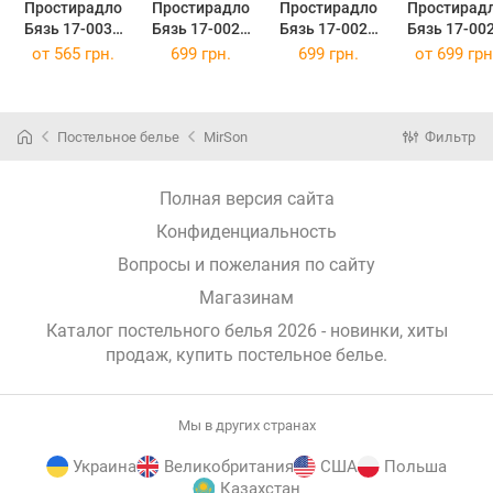
Простирадло
Простирадло
Простирадло
Простирад
Бязь 17-0034
Бязь 17-0023
Бязь 17-0026
Бязь 17-00
Celeste 200 х
Isaac 220 х 240
Achiles 220 х
Beltrao 220
от
565 грн.
699 грн.
699 грн.
от
699 грн
220 см
см
240 см
240 см
Постельное белье
MirSon
Фильтр
Полная версия сайта
Конфиденциальность
Вопросы и пожелания по сайту
Магазинам
Каталог постельного белья 2026 - новинки, хиты
продаж,
купить постельное белье
.
Мы в других странах
Украина
Великобритания
США
Польша
Казахстан