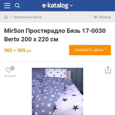
Постельное белье
Фильтр
Искали
раньше
MirSon Простирадло Бязь 17-0030
Berto 200 х 220 см
2
565 — 569
СРАВНИТЬ ЦЕНЫ
грн.
в список