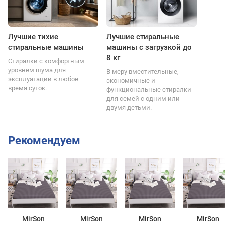
Лучшие тихие
Лучшие стиральные
стиральные машины
машины с загрузкой до
8 кг
Стиралки с комфортным
уровнем шума для
В меру вместительные,
эксплуатации в любое
экономичные и
время суток.
функциональные стиралки
для семей с одним или
двумя детьми.
Рекомендуем
MirSon
MirSon
MirSon
MirSon