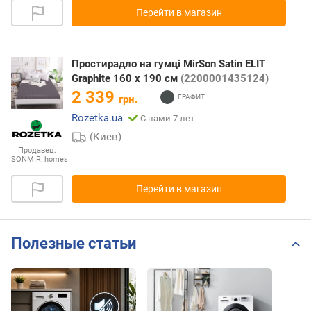
Перейти в магазин
Простирадло на гумці MirSon Satin ELIT
Graphite 160 х 190 см
(2200001435124)
2 339
грн.
Rozetka.ua
С нами 7 лет
(Киев)
Продавец:
SONMIR_homes
Перейти в магазин
Полезные статьи