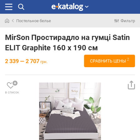
Постельное белье
Фильтр
Искали
раньше
MirSon Простирадло на гумці Satin
ELIT Graphite 160 х 190 см
2
2 339 — 2 707
СРАВНИТЬ ЦЕНЫ
грн.
в список