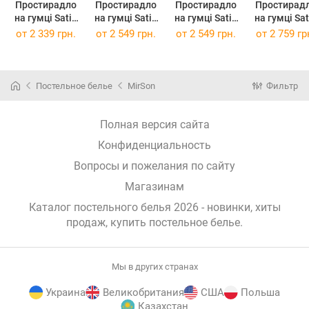
Простирадло
Простирадло
Простирадло
Простирад
на гумці Satin
на гумці Satin
на гумці Satin
на гумці Satin
ELIT Graphite
ELIT Graphite
ELIT Graphite
ELIT Graphi
от
2 339 грн.
от
2 549 грн.
от
2 549 грн.
от
2 759 гр
160 х 200 см
180 х 190 см
180 х 200 см
200 х 200 
Постельное белье
MirSon
Фильтр
Полная версия сайта
Конфиденциальность
Вопросы и пожелания по сайту
Магазинам
Каталог постельного белья 2026 - новинки, хиты
продаж,
купить постельное белье
.
Мы в других странах
Украина
Великобритания
США
Польша
Казахстан