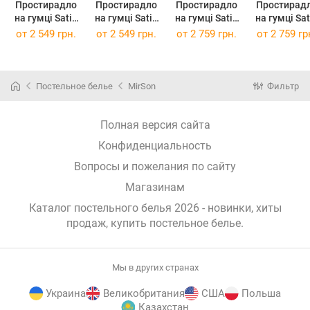
Простирадло
Простирадло
Простирадло
Простирад
на гумці Satin
на гумці Satin
на гумці Satin
на гумці Satin
ELIT Graphite
ELIT Graphite
ELIT Graphite
ELIT Graphi
от
2 549 грн.
от
2 549 грн.
от
2 759 грн.
от
2 759 гр
180 х 190 см
180 х 200 см
200 х 200 см
200 х 220 
Постельное белье
MirSon
Фильтр
Полная версия сайта
Конфиденциальность
Вопросы и пожелания по сайту
Магазинам
Каталог постельного белья 2026 - новинки, хиты
продаж,
купить постельное белье
.
Мы в других странах
Украина
Великобритания
США
Польша
Казахстан