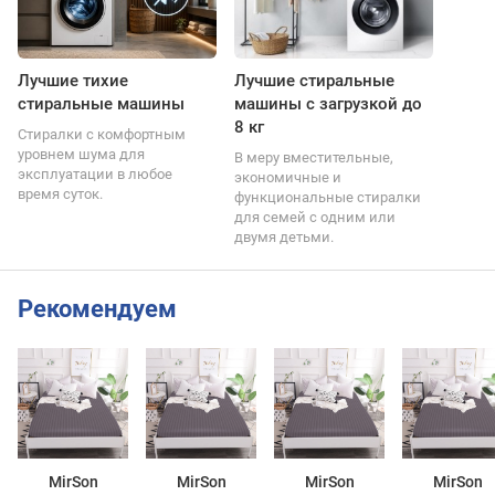
Лучшие тихие
Лучшие стиральные
стиральные машины
машины с загрузкой до
8 кг
Стиралки с комфортным
уровнем шума для
В меру вместительные,
эксплуатации в любое
экономичные и
время суток.
функциональные стиралки
для семей с одним или
двумя детьми.
Рекомендуем
MirSon
MirSon
MirSon
MirSon