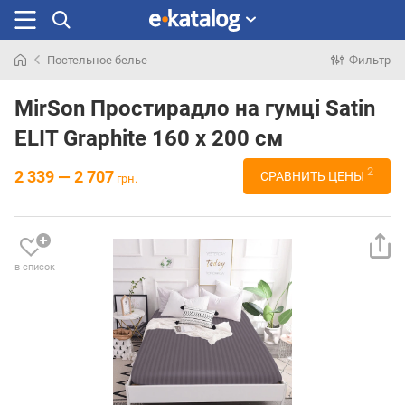
Постельное белье
Фильтр
Искали
раньше
MirSon Простирадло на гумці Satin
ELIT Graphite 160 х 200 см
2
2 339 — 2 707
СРАВНИТЬ ЦЕНЫ
грн.
в список