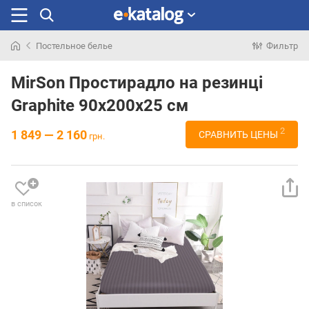
Постельное белье
Фильтр
Искали
раньше
MirSon Простирадло на резинці
Graphite 90x200х25 см
2
1 849 — 2 160
СРАВНИТЬ ЦЕНЫ
грн.
в список