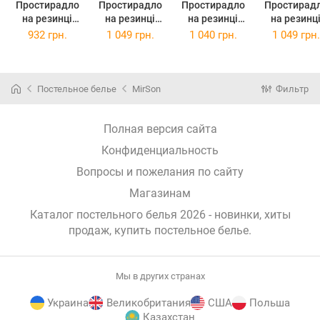
Простирадло
Простирадло
Простирадло
Простирад
на резинці
на резинці
на резинці
на резинц
трикотажне
трикотажне
трикотажне
трикотажн
932 грн.
1 049 грн.
1 040 грн.
1 049 грн.
19-402
19-403 Rezeda
19-407
19-404 Oliv
Penelop
120x190x25
Frederik
150x190x2
120x190x25
140x200x25
Постельное белье
MirSon
Фильтр
Полная версия сайта
Конфиденциальность
Вопросы и пожелания по сайту
Магазинам
Каталог постельного белья 2026 - новинки, хиты
продаж,
купить постельное белье
.
Мы в других странах
Украина
Великобритания
США
Польша
Казахстан