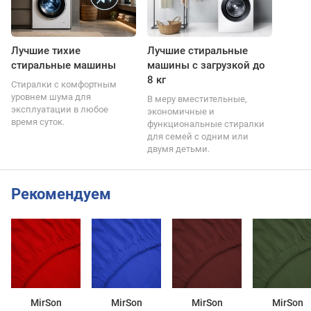
Лучшие тихие
Лучшие стиральные
стиральные машины
машины с загрузкой до
8 кг
Стиралки с комфортным
уровнем шума для
В меру вместительные,
эксплуатации в любое
экономичные и
время суток.
функциональные стиралки
для семей с одним или
двумя детьми.
Рекомендуем
MirSon
MirSon
MirSon
MirSon