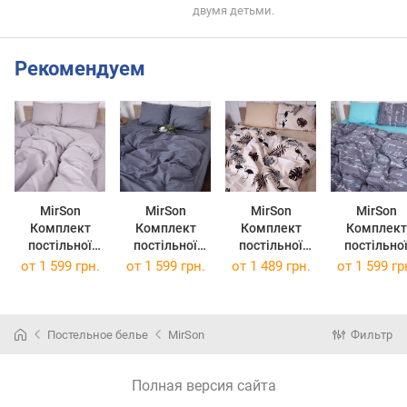
двумя детьми.
Рекомендуем
MirSon
MirSon
MirSon
MirSon
Комплект
Комплект
Комплект
Комплект
постільної
постільної
постільної
постільно
білизни Бязь
білизни Бязь
білизни Бязь
білизни Бязь
от
1 599 грн.
от
1 599 грн.
от
1 489 грн.
от
1 599 гр
16-5703 Light
16-5803
17-0001
17-0003 Tul
Gray 160х220
Geronimo
Ramiro 160 x
160х220 с
см
160х220 см
220 см
Постельное белье
MirSon
Фильтр
Полная версия сайта