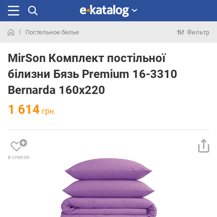
Постельное белье
Фильтр
Искали
раньше
MirSon Комплект постільної
білизни Бязь Premium 16-3310
Bernarda 160х220
1 614
грн.
в список