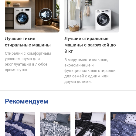
Лучшие тихие
Лучшие стиральные
стиральные машины
машины с загрузкой до
8 кг
Стиралки с комфортным
уровнем шума для
В меру вместительные,
эксплуатации в любое
экономичные и
время суток.
функциональные стиралки
для семей с одним или
двумя детьми.
Рекомендуем