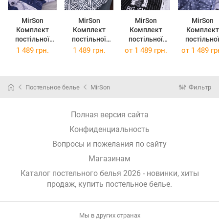
MirSon
MirSon
MirSon
MirSon
Комплект
Комплект
Комплект
Комплект
постільної
постільної
постільної
постільно
білизни Бязь
білизни Бязь
білизни Бязь
білизни Бязь
1 489 грн.
1 489 грн.
от
1 489 грн.
от
1 489 гр
17-0023 Isaac
17-0026
Premium 17-
Premium 17
160 x 220 см
Achiles 160 x
0028 Beltrao
0030 Bert
220 см
160x220
160x220
Постельное белье
MirSon
Фильтр
Полная версия сайта
Конфиденциальность
Вопросы и пожелания по сайту
Магазинам
Каталог постельного белья 2026 - новинки, хиты
продаж,
купить постельное белье
.
Мы в других странах