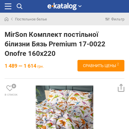
Постельное белье
Фильтр
Искали
раньше
MirSon Комплект постільної
білизни Бязь Premium 17-0022
Onofre 160х220
2
1 489 — 1 614
СРАВНИТЬ ЦЕНЫ
грн.
в список