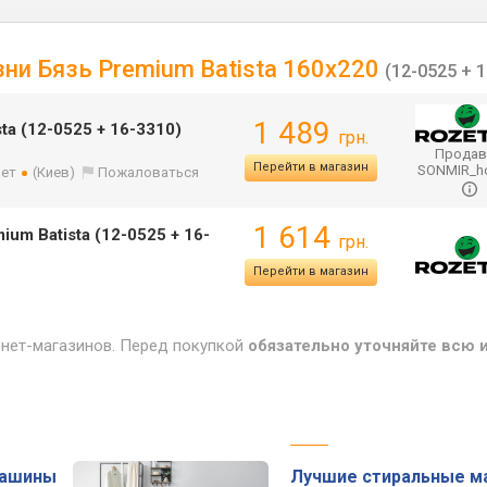
зни Бязь Premium Batista 160х220
(12-0525 + 
1 489
ta (12-0525 + 16-3310)
грн.
Продав
Перейти в магазин
SONMIR_
лет
(Киев)
Пожаловаться
1 614
um Batista (12-0525 + 16-
грн.
Перейти в магазин
рнет-магазинов. Перед покупкой
обязательно уточняйте всю
машины
Лучшие стиральные м