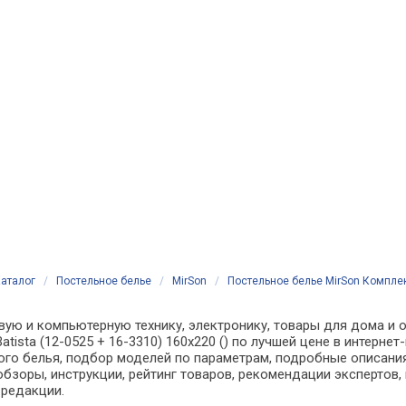
аталог
/
Постельное белье
/
MirSon
/
Постельное белье MirSon Комплект
вую и компьютерную технику, электронику, товары для дома и о
atista (12-0525 + 16-3310) 160х220 () по лучшей цене в интерн
о белья, подбор моделей по параметрам, подробные описания,
обзоры, инструкции, рейтинг товаров, рекомендации экспертов,
 редакции.