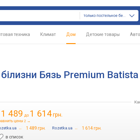
только постельное белье
товая техника
Климат
Дом
Детские товары
Авт
білизни Бязь Premium Batista
Ка
1 489
1 614
грн.
т
до
равнить цены
→
2
ozetka.ua
→
1 489 грн.
Rozetka.ua
→
1 614 грн.
в список