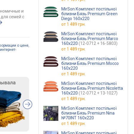
MirSon Комплект постільної
ономичные и
білизни Бязь Premium Green
для семей с
Diego 160х220
от
1 489 грн.
MirSon Комплект постільної
білизни Бязь Premium Marco
160х220
(12-0712 + 16-5803)
формации о цене,
от
1 489 грн.
интернет-
MirSon Комплект постільної
білизни Бязь Premium Mocco
160х220
от
1 489 грн.
MirSon Комплект постільної
білизни Бязь Premium Nicoletta
160х220
(12-0712 + 13-1027)
от
1 489 грн.
MirSon Комплект постільної
білизни Бязь Premium Nina
№70INT 160х220
от
1 489 грн.
MirSon Комплект постільної