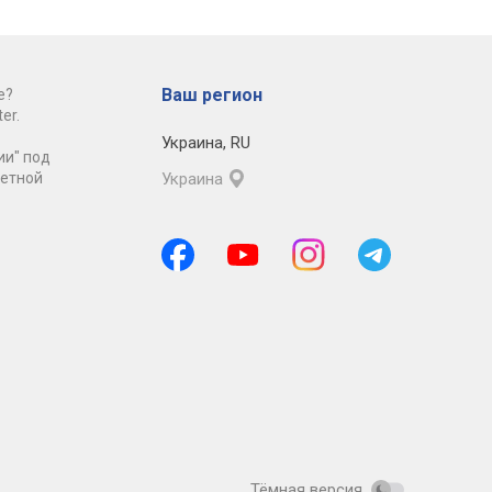
Ваш регион
е?
er.
Украина
,
RU
ии" под
ретной
Украина
Тёмная версия