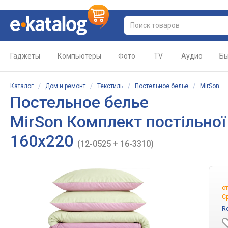
Гаджеты
Компьютеры
Фото
TV
Аудио
Бы
Каталог
/
Дом и ремонт
/
Текстиль
/
Постельное белье
/
MirSon
Постельное белье
MirSon Комплект постільної 
160х220
(12-0525 + 16-3310)
о
С
R