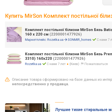
Купить MirSon Комплект постільної біли
Комплект постільної білизни MirSon Бязь Batis
160 x 220 см
(2200001477926)
Маркетплейс:
Rozetka.ua
SONMIR_homes
С нами 7 
Комплект постільної білизни MirSon Бязь Premi
3310) 160х220
(2200001477926)
Rozetka.ua
С нами 7 лет
(Киев)
Пожаловаться
Описание товара сформировано на базе данных из инте
непосредственно у продавца.
Лучшие тихие стиральные 