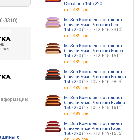
Christiano 160х220
(13-1027 + 16-3310)
от
1 489 грн.
MirSon Комплект постільної
16-3310)
білизни Бязь Premium Dino
160х220
(12-0712 + 16-3310)
от
1 489 грн.
ец:
MirSon Комплект постільної
homes
білизни Бязь Premium Enrica
160х220
(12-0712 + 15-1511)
от
1 489 грн.
MirSon Комплект постільної
білизни Бязь Premium Erminia
160х220
(13-1027 + 16-5803)
от
1 489 грн.
MirSon Комплект постільної
 информацию
білизни Бязь Premium Evelina
160х220
(13-1027 + 15-1511)
от
1 489 грн.
MirSon Комплект постільної
білизни Бязь Premium Fabio
160х220
(12-0712 + 19-1655)
ашины с
от
1 489 грн.