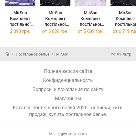
MirSon
MirSon
MirSon
MirSon
Комплект
Комплект
Комплект
Комплект
постільної
постільної
постільної
постільно
білизни Сатин
білизни Satin
білизни Satin
білизни Satin
2 393 грн.
от
5 689 грн.
от
5 689 грн.
от
6 719 гр
Premium 22-
ELIT Black
ELIT Moko
ELIT Black
1102 Ivonna
Pearl Corner
White Corner
Pearl Corne
160х220
143 x 210 см
143 x 210 см
175 x 210 
Постельное белье
MirSon
Фильтр
Полная версия сайта
Конфиденциальность
Вопросы и пожелания по сайту
Магазинам
Каталог постельного белья 2026 - новинки, хиты
продаж,
купить постельное белье
.
Мы в других странах