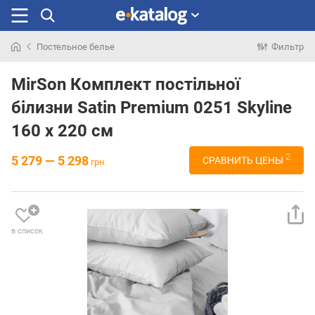
Постельное белье
Фильтр
Искали
раньше
MirSon Комплект постільної
білизни Satin Premium 0251 Skyline
160 x 220 см
2
5 279 — 5 298
СРАВНИТЬ ЦЕНЫ
грн.
в список