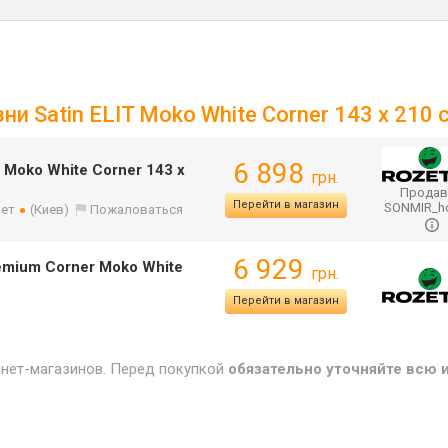
ни Satin ELIT Moko White Corner 143 x 210 
6 898
 Moko White Corner 143 x
грн.
Продав
Перейти в магазин
SONMIR_
лет
(Киев)
Пожаловаться
6 929
emium Corner Moko White
грн.
Перейти в магазин
рнет-магазинов. Перед покупкой
обязательно уточняйте всю