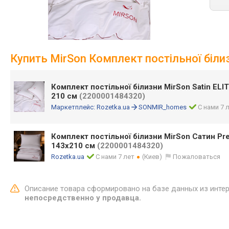
Купить MirSon Комплект постільної білиз
Комплект постільної білизни MirSon Satin ELIT
210 см
(2200001484320)
Маркетплейс:
Rozetka.ua
SONMIR_homes
С нами 7 
Комплект постільної білизни MirSon Сатин Pr
143х210 см
(2200001484320)
Rozetka.ua
С нами 7 лет
(Киев)
Пожаловаться
Описание товара сформировано на базе данных из инте
непосредственно у продавца.