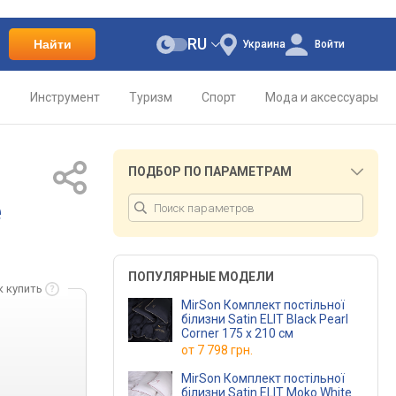
RU
Найти
Украина
Войти
о
Инструмент
Туризм
Спорт
Мода и аксессуары
ПОДБОР ПО ПАРАМЕТРАМ
e
ПОПУЛЯРНЫЕ МОДЕЛИ
к купить
MirSon Комплект постільної
білизни Satin ELIT Black Pearl
Corner 175 x 210 см
от
7 798 грн.
MirSon Комплект постільної
білизни Satin ELIT Moko White