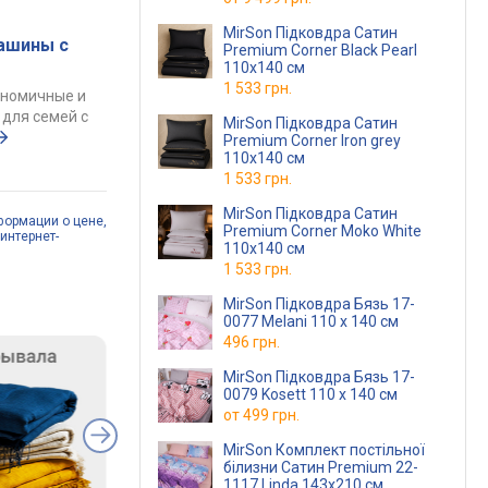
MirSon Підковдра Сатин
ашины с
Premium Corner Black Pearl
110x140 см
1 533 грн.
ономичные и
для семей с
MirSon Підковдра Сатин
Premium Corner Iron grey
110x140 см
1 533 грн.
MirSon Підковдра Сатин
формации о цене,
Premium Corner Moko White
интернет-
110x140 см
1 533 грн.
MirSon Підковдра Бязь 17-
0077 Melani 110 x 140 см
496 грн.
MirSon Підковдра Бязь 17-
0079 Kosett 110 x 140 см
от
499 грн.
MirSon Комплект постільної
білизни Сатин Premium 22-
1117 Linda 143х210 см