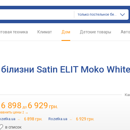
только постельное белье
товая техника
Климат
Дом
Детские товары
Авт
білизни Satin ELIT Moko Whit
Ка
6 898
6 929
грн.
т
до
равнить цены
→
2
ozetka.ua
→
6 898 грн.
Rozetka.ua
→
6 929 грн.
в список