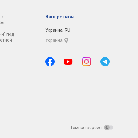
Ваш регион
е?
er.
Украина
,
RU
ии" под
ретной
Украина
Тёмная версия