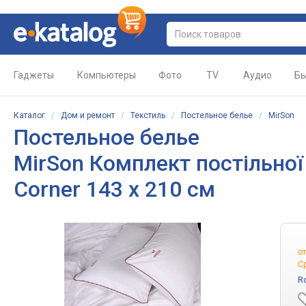
Гаджеты
Компьютеры
Фото
TV
Аудио
Бы
Каталог
/
Дом и ремонт
/
Текстиль
/
Постельное белье
/
MirSon
Постельное белье
MirSon Комплект постільної 
Corner 143 x 210 см
о
С
R