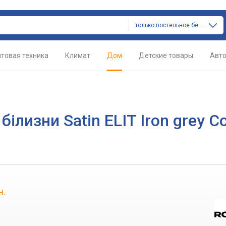
только постельное белье
товая техника
Климат
Дом
Детские товары
Авт
ілизни Satin ELIT Iron grey Co
н.