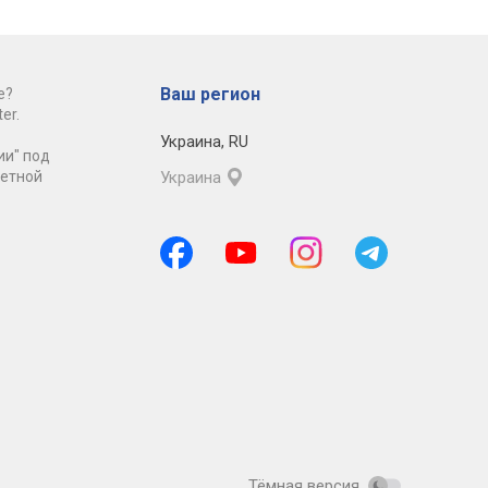
Ваш регион
е?
er.
Украина
,
RU
ии" под
ретной
Украина
Тёмная версия