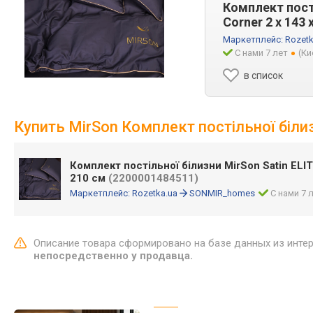
Комплект пості
Corner 2 x 143
Маркетплейс:
Rozetk
С нами 7 лет
(Ки
в список
Купить MirSon Комплект постільної білизн
Комплект постільної білизни MirSon Satin ELIT 
210 см
(2200001484511)
Маркетплейс:
Rozetka.ua
SONMIR_homes
С нами 7 
Описание товара сформировано на базе данных из инте
непосредственно у продавца.