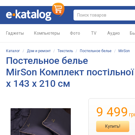
Гаджеты
Компьютеры
Фото
TV
Аудио
Бы
Каталог
/
Дом и ремонт
/
Текстиль
/
Постельное белье
/
MirSon
Постельное белье
MirSon Комплект постільної б
x 143 x 210 см
9 499
гр
Купить!