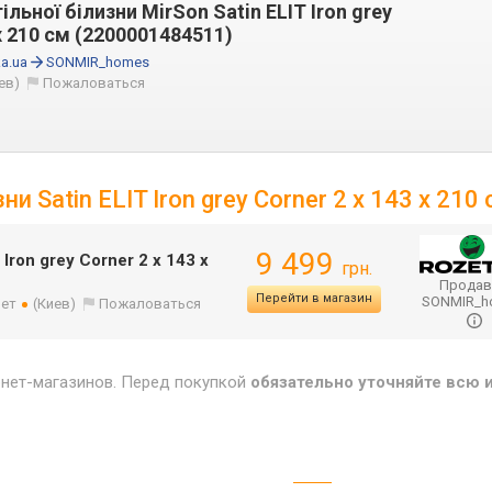
льної білизни MirSon Satin ELIT Iron grey
 x 210 см (2200001484511)
a.ua
SONMIR_homes
ев)
Пожаловаться
и Satin ELIT Iron grey Corner 2 x 143 x 210
9 499
Iron grey Corner 2 x 143 x
грн.
Продав
Перейти в магазин
SONMIR_
лет
(Киев)
Пожаловаться
рнет-магазинов. Перед покупкой
обязательно уточняйте всю