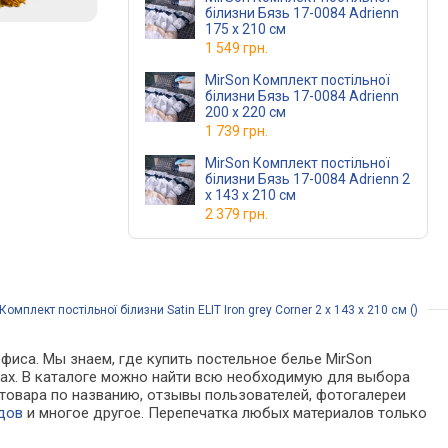
білизни Бязь 17-0084 Adrienn
175 x 210 см
1 549 грн.
MirSon Комплект постільної
білизни Бязь 17-0084 Adrienn
200 x 220 см
1 739 грн.
MirSon Комплект постільної
білизни Бязь 17-0084 Adrienn 2
x 143 x 210 см
2 379 грн.
мплект постільної білизни Satin ELIT Iron grey Corner 2 x 143 x 210 см ()
фиса. Мы знаем, где купить постельное белье MirSon
азинах. В каталоге можно найти всю необходимую для выбора
товара по названию, отзывы пользователей, фотогалереи
дов
и многое другое. Перепечатка любых материалов только