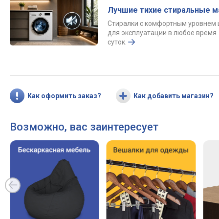
Лучшие тихие стиральные 
Стиралки с комфортным уровнем
для эксплуатации в любое время
суток.
Как оформить заказ?
Как добавить магазин?
Возможно, вас заинтересует